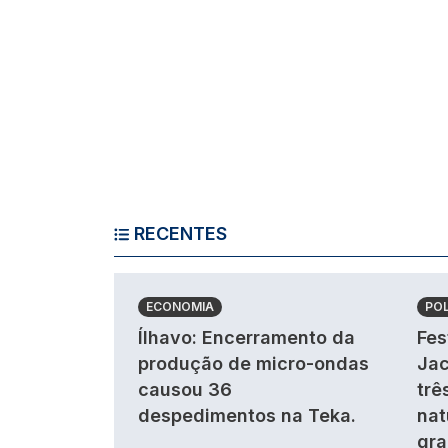
RECENTES
ECONOMIA
POL
Ílhavo: Encerramento da
Fes
produção de micro-ondas
Jac
causou 36
trê
despedimentos na Teka.
nat
gra