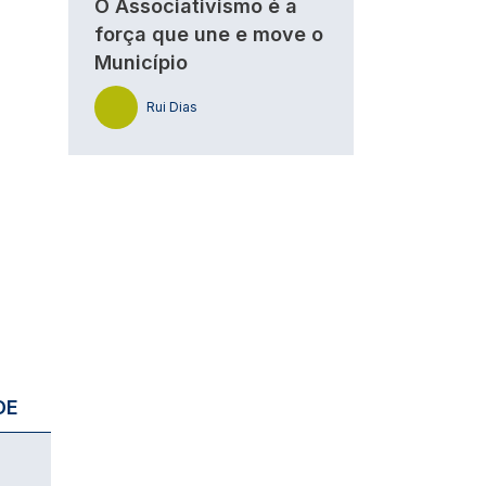
O Associativismo é a
força que une e move o
Município
Rui Dias
DE