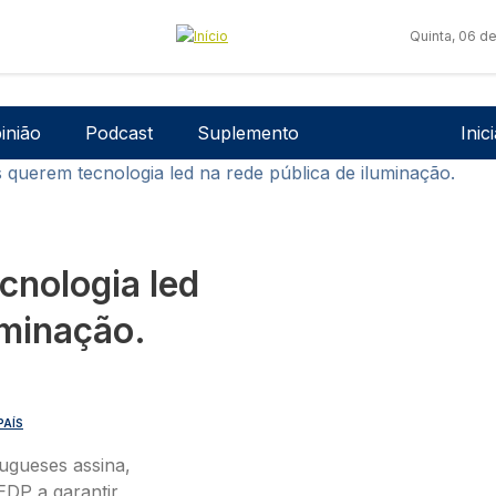
Quinta, 06 d
Men
inião
Podcast
Suplemento
Inic
 querem tecnologia led na rede pública de iluminação.
cnologia led
uminação.
PAÍS
ugueses assina,
EDP a garantir