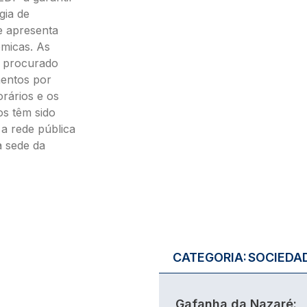
gia de
e apresenta
ómicas. As
m procurado
mentos por
orários e os
os têm sido
a rede pública
a sede da
CATEGORIA:
SOCIEDA
Gafanha da Nazaré: