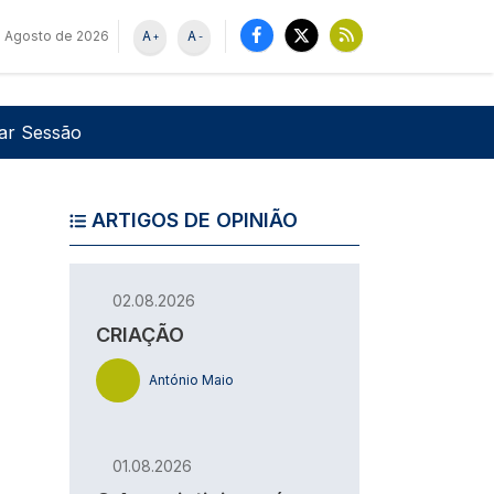
e Agosto de 2026
A
A
+
-
u de utilizador
Pesquisar
iar Sessão
ARTIGOS DE OPINIÃO
02.08.2026
CRIAÇÃO
António Maio
01.08.2026