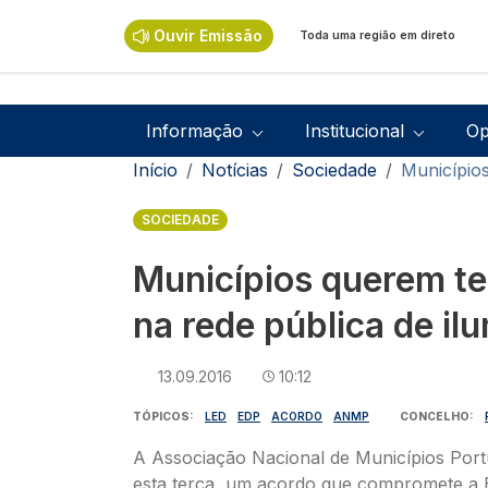
Passar para o conteúdo principal
Ouvir Emissão
Toda uma região em direto
Navegação principal
Informação
Institucional
Op
Navegação estrutural
Início
Notícias
Sociedade
Municípios
SOCIEDADE
Municípios querem te
na rede pública de il
13.09.2016
10:12
TÓPICOS
LED
EDP
ACORDO
ANMP
CONCELHO
A Associação Nacional de Municípios Port
esta terça, um acordo que compromete a 