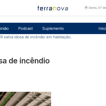
Sexta, 07 d
Men
inião
Podcast
Suplemento
Inic
R salva idosa de incêndio em habitação.
sa de incêndio