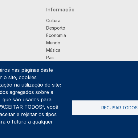
Navegação principal
Informação
Cultura
Desporto
Economia
Mundo
Música
País
Política
eiros nas páginas deste
Praça
 o site; cookies
Pub
ação na utilização do site;
Saúde
ados agregados sobre a
Sociedade
ng, que são usados para
Rodapé
er “ACEITAR TODOS”, você
RECUSAR TODOS
Cookies
Polí
itar e rejeitar os tipos
ara o futuro a qualquer