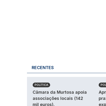
RECENTES
POLÍTICA
POL
Câmara da Murtosa apoia
Apr
associações locais (142
pra
mil euros).
exp