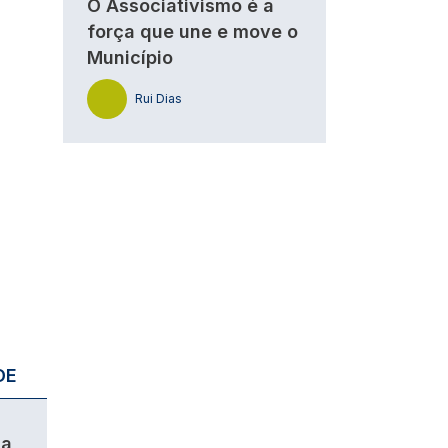
O Associativismo é a
força que une e move o
Município
Rui Dias
DE
da