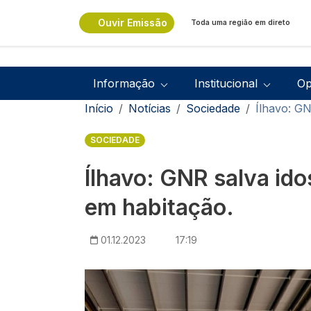
Passar para o conteúdo principal
Ouvir Emissão
Toda uma região em direto
Navegação principal
Informação
Institucional
Op
Navegação estrutural
Início
Notícias
Sociedade
Ílhavo: GN
SOCIEDADE
Ílhavo: GNR salva ido
em habitação.
01.12.2023
17:19
Imagem