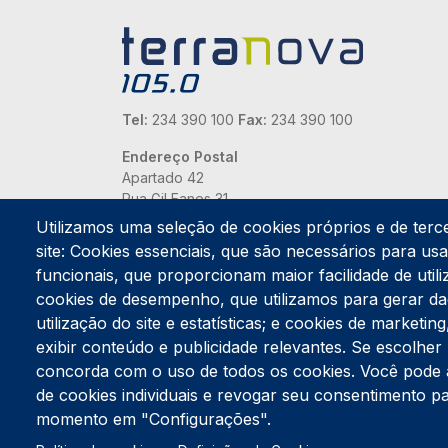
Tel:
234 390 100
Fax:
234 390 100
Endereço Postal
Apartado 42
Rua Gil Eanes 31
3834-908 Gafanha da Nazaré
Utilizamos uma seleção de cookies próprios e de terc
site: Cookies essenciais, que são necessários para usar
Estúdios
funcionais, que proporcionam maior facilidade de utiliz
Rua Prior Guerra
cookies de desempenho, que utilizamos para gerar d
Edifício do Centro Cultural da Gafanha da Nazaré
3830-556 Gafanha da Nazaré
utilização do site e estatísticas; e cookies de marketi
exibir conteúdo e publicidade relevantes. Se escolh
concorda com o uso de todos os cookies. Você pode ace
de cookies individuais e revogar seu consentimento p
momento em "Configurações".