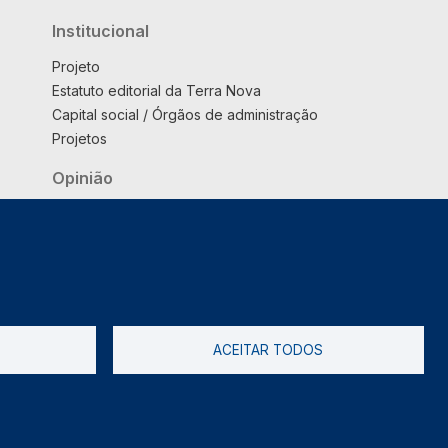
Institucional
Projeto
Estatuto editorial da Terra Nova
Capital social / Órgãos de administração
Projetos
Opinião
Podcast
Suplemento
ACEITAR TODOS
tica de Privacidade
Livro de reclamações
2026 @ Informação de Copyright