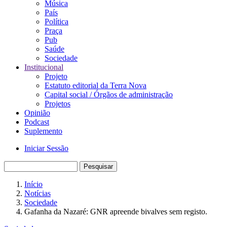
Música
País
Política
Praça
Pub
Saúde
Sociedade
Institucional
Projeto
Estatuto editorial da Terra Nova
Capital social / Órgãos de administração
Projetos
Opinião
Podcast
Suplemento
Iniciar Sessão
Menu
Pesquisar
de
Início
utilizador
Notícias
Navegação
Sociedade
estrutural
Gafanha da Nazaré: GNR apreende bivalves sem registo.