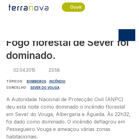
Navegação estrutural
Passar para o conteúdo principal
Início
Notícias
Sociedade
Ouvir
Fogo florestal de Sever foi dominado.
SOCIEDADE
Fogo florestal de Sever foi
dominado.
02.04.2015
23:58
TÓPICOS
BOMBEIROS
INCÊNDIO
CONCELHO
SEVER DO VOUGA
A Autoridade Nacional de Protecção Civil (ANPC)
deu esta noite como dominado o incêndio florestal
em Sever do Vouga, Albergaria e Águeda. Às 22h32,
foi dado como dominado. O incêndio deflagrou em
Pessegueiro Vouga e ameaçou várias zonas
habitacionais.