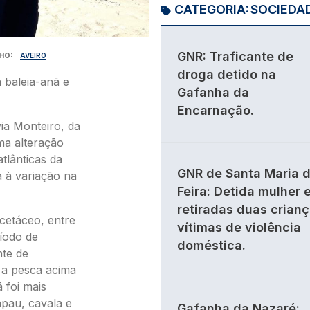
CATEGORIA:
SOCIEDA
GNR: Traficante de
HO
AVEIRO
droga detido na
 baleia-anã e
Gafanha da
Encarnação.
via Monteiro, da
ma alteração
tlânticas da
GNR de Santa Maria 
a à variação na
Feira: Detida mulher 
retiradas duas crian
 cetáceo, entre
vítimas de violência
íodo de
doméstica.
nte de
 a pesca acima
ã foi mais
apau, cavala e
Gafanha da Nazaré: