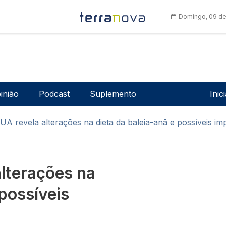
Domingo, 09 de
Men
inião
Podcast
Suplemento
Inic
UA revela alterações na dieta da baleia-anã e possíveis im
alterações na
 possíveis