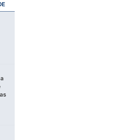
DE
da
e
ças