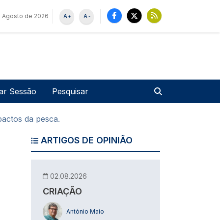
 Agosto de 2026
A
A
+
-
u de utilizador
Pesquisar
iar Sessão
pactos da pesca.
ARTIGOS DE OPINIÃO
02.08.2026
CRIAÇÃO
António Maio