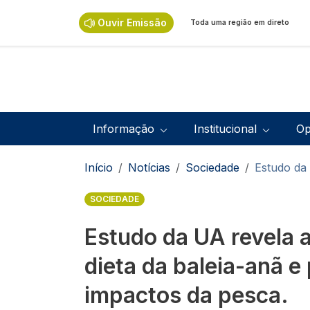
Passar para o conteúdo principal
Ouvir Emissão
Toda uma região em direto
Navegação principal
Informação
Institucional
Op
Navegação estrutural
Início
Notícias
Sociedade
Estudo da 
SOCIEDADE
Estudo da UA revela 
dieta da baleia-anã e
impactos da pesca.