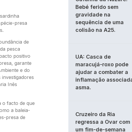
Bebé ferido sem
gravidade na
 sardinha
sequência de uma
spécie-presa
colisão na A25.
s.
abundância de
 da pesca
acto positivo
UA: Casca de
presa, garante
maracujá-roxo pode
Ambiente e do
ajudar a combater a
investigadores
inflamação associad
ria Inês
asma.
a o facto de que
omo a baleia-
Cruzeiro da Ria
es-presa de
regressa a Ovar com
um fim-de-semana