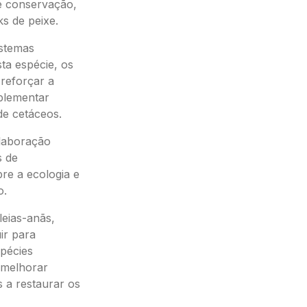
 e conservação,
ks de peixe.
istemas
ta espécie, os
reforçar a
mplementar
de cetáceos.
olaboração
s de
re a ecologia e
o.
eias-anãs,
ir para
spécies
e melhorar
 a restaurar os