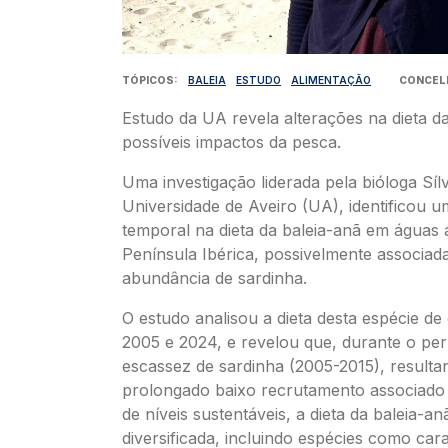
TÓPICOS
BALEIA
ESTUDO
ALIMENTAÇÃO
CONCEL
Estudo da UA revela alterações na dieta da
possíveis impactos da pesca.
Uma investigação liderada pela bióloga Síl
Universidade de Aveiro (UA), identificou u
temporal na dieta da baleia-anã em águas a
Península Ibérica, possivelmente associad
abundância de sardinha.
O estudo analisou a dieta desta espécie de
2005 e 2024, e revelou que, durante o per
escassez de sardinha (2005-2015), resulta
prolongado baixo recrutamento associado
de níveis sustentáveis, a dieta da baleia-an
diversificada, incluindo espécies como car