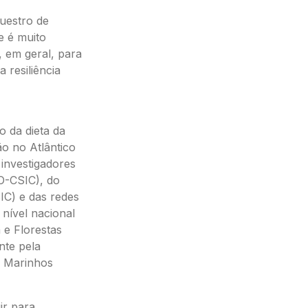
uestro de
e é muito
, em geral, para
 resiliência
o da dieta da
ão no Atlântico
investigadores
O-CSIC), do
SIC) e das redes
nível nacional
 e Florestas
nte pela
s Marinhos
ir para