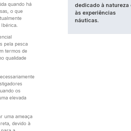
tida quando há
dedicado à natureza 
sas, o que
às experiências
atualmente
náuticas.
Ibérica.
encial
s pela pesca
em termos de
o qualidade
necessariamente
stigadores
quando os
 uma elevada
tar uma ameaça
ireta, devido à
 para a