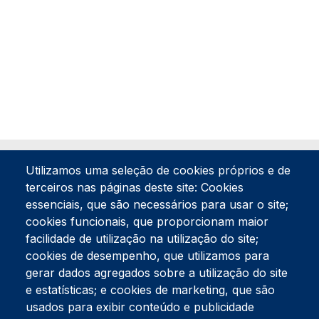
Utilizamos uma seleção de cookies próprios e de
terceiros nas páginas deste site: Cookies
essenciais, que são necessários para usar o site;
cookies funcionais, que proporcionam maior
facilidade de utilização na utilização do site;
Tel:
234 390 100
Fax:
234 390 100
cookies de desempenho, que utilizamos para
gerar dados agregados sobre a utilização do site
Endereço Postal
Apartado 42
e estatísticas; e cookies de marketing, que são
Rua Gil Eanes 31
usados para exibir conteúdo e publicidade
3834-908 Gafanha da Nazaré