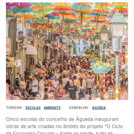
Imagem
TÓPICOS
ESCOLAS
AMBIENTE
CONCELHO
ÁGUEDA
Cinco escolas do concelho de Águeda inauguram
obras de arte criadas no âmbito do projeto “O Ciclo
da Economia Circular - Nada se perde, tudo se