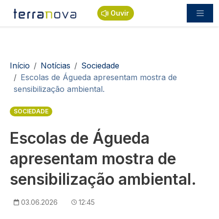
Passar para o conteúdo principal
Ouvir
Navegação estrutural
Início
Notícias
Sociedade
Escolas de Águeda apresentam mostra de
sensibilização ambiental.
SOCIEDADE
Escolas de Águeda
apresentam mostra de
sensibilização ambiental.
03.06.2026
12:45