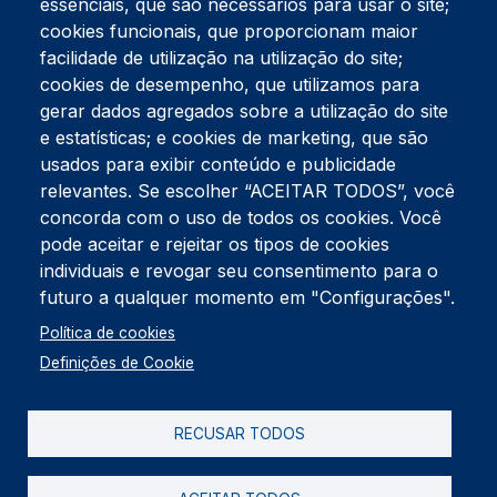
essenciais, que são necessários para usar o site;
cookies funcionais, que proporcionam maior
facilidade de utilização na utilização do site;
Tel:
234 390 100
Fax:
234 390 100
cookies de desempenho, que utilizamos para
Endereço Postal
gerar dados agregados sobre a utilização do site
Apartado 42
e estatísticas; e cookies de marketing, que são
Rua Gil Eanes 31
usados para exibir conteúdo e publicidade
3834-908 Gafanha da Nazaré
relevantes. Se escolher “ACEITAR TODOS”, você
concorda com o uso de todos os cookies. Você
Estúdios
pode aceitar e rejeitar os tipos de cookies
Rua Prior Guerra
Edifício do Centro Cultural da Gafanha da Nazaré
individuais e revogar seu consentimento para o
3830-556 Gafanha da Nazaré
futuro a qualquer momento em "Configurações".
Rodapé
Política de cookies
Cookies
Política de Privacidade
Definições de Cookie
Livro de reclamações
RECUSAR TODOS
2026 @ Informação de Copyright