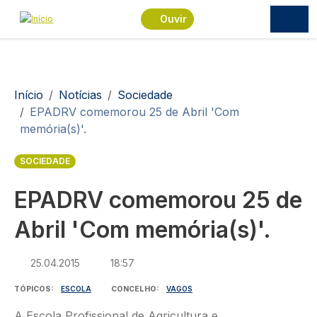
Passar para o conteúdo principal
Ouvir
Navegação estrutural
Início
Notícias
Sociedade
EPADRV comemorou 25 de Abril 'Com
memória(s)'.
SOCIEDADE
EPADRV comemorou 25 de
Abril 'Com memória(s)'.
25.04.2015
18:57
TÓPICOS
ESCOLA
CONCELHO
VAGOS
A Escola Profissional de Agricultura e