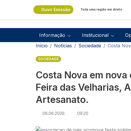
Passar para o conteúdo principal
Ouvir Emissão
Toda uma região em direto
Navegação principal
Informação
Institucional
Op
Navegação estrutural
Início
Notícias
Sociedade
Costa Nova
SOCIEDADE
Costa Nova em nova 
Feira das Velharias, 
Artesanato.
06.06.2026
09:20
Imagem