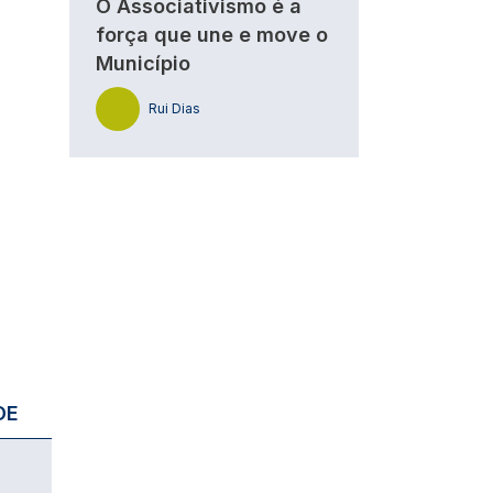
O Associativismo é a
força que une e move o
Município
Rui Dias
DE