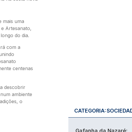
e mais uma
s e Artesanato,
longo do dia.
ará com a
eunindo
tesanato
lmente centenas
a descobrir
r num ambiente
radições, o
CATEGORIA:
SOCIEDA
Gafanha da Nazaré: