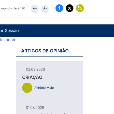
e Agosto de 2026
A
A
+
-
u de utilizador
Pesquisar
iar Sessão
tesanato.
ARTIGOS DE OPINIÃO
02.08.2026
CRIAÇÃO
António Maio
01.08.2026