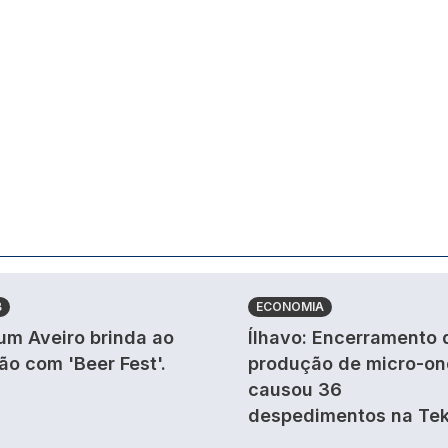
B
ECONOMIA
um Aveiro brinda ao
Ílhavo: Encerramento 
ão com 'Beer Fest'.
produção de micro-o
causou 36
despedimentos na Tek