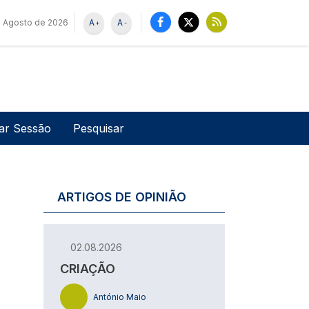
 Agosto de 2026
A
A
+
-
u de utilizador
Pesquisar
iar Sessão
ARTIGOS DE OPINIÃO
02.08.2026
CRIAÇÃO
António Maio