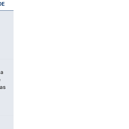
DE
da
e
ças