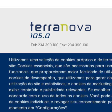
Tel:
234 390 100
Fax:
234 390 100
Endereço Postal
Apartado 42
Utilizamos uma seleção de cookies próprios e de terc
Rua Gil Eanes 31
site: Cookies essenciais, que são necessários para usar
3834-908 Gafanha da Nazaré
funcionais, que proporcionam maior facilidade de utiliz
cookies de desempenho, que utilizamos para gerar d
Estúdios
utilização do site e estatísticas; e cookies de marketi
Rua Prior Guerra
exibir conteúdo e publicidade relevantes. Se escolh
Edifício do Centro Cultural da Gafanha da Nazaré
3830-556 Gafanha da Nazaré
concorda com o uso de todos os cookies. Você pode ace
de cookies individuais e revogar seu consentimento p
momento em "Configurações".