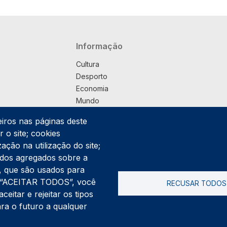
Navegação principal
Informação
Cultura
Desporto
Economia
Mundo
Música
eiros nas páginas deste
País
 o site; cookies
Política
ação na utilização do site;
Praça
ados agregados sobre a
Pub
ng, que são usados para
Saúde
er “ACEITAR TODOS”, você
RECUSAR TODOS
Sociedade
itar e rejeitar os tipos
Rodapé
ara o futuro a qualquer
Cookies
Polí