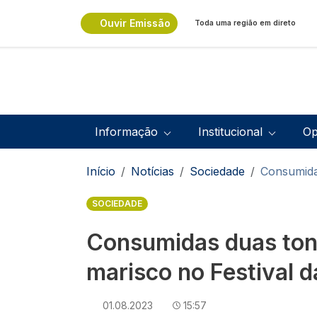
Passar para o conteúdo principal
Ouvir Emissão
Toda uma região em direto
Navegação principal
Informação
Institucional
Op
Navegação estrutural
Início
Notícias
Sociedade
Consumida
SOCIEDADE
Consumidas duas ton
marisco no Festival 
01.08.2023
15:57