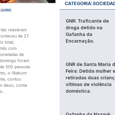
CATEGORIA:
SOCIEDA
 ÍLHAVO
GNR: Traficante de
droga detido na
não resistiram
Gafanha da
aconteceu de 27
Encarnação.
o total,
ando com
toneladas de
 domingo foram
GNR de Santa Maria 
 de 500 pessoas
Feira: Detida mulher 
to, o Illiabum
retiradas duas crian
nte, contou
vítimas de violência
m disso, conta
doméstica.
o.
Gafanha da Nazaré: