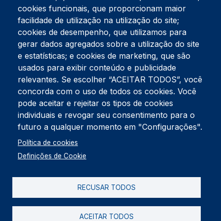
cookies funcionais, que proporcionam maior
facilidade de utilização na utilização do site;
Tel:
234 390 100
Fax:
234 390 100
cookies de desempenho, que utilizamos para
gerar dados agregados sobre a utilização do site
Endereço Postal
Apartado 42
e estatísticas; e cookies de marketing, que são
Rua Gil Eanes 31
usados para exibir conteúdo e publicidade
3834-908 Gafanha da Nazaré
relevantes. Se escolher “ACEITAR TODOS”, você
concorda com o uso de todos os cookies. Você
Estúdios
pode aceitar e rejeitar os tipos de cookies
Rua Prior Guerra
Edifício do Centro Cultural da Gafanha da Nazaré
individuais e revogar seu consentimento para o
3830-556 Gafanha da Nazaré
futuro a qualquer momento em "Configurações".
Rodapé
Política de cookies
Cookies
Política de Privacidade
Definições de Cookie
Livro de reclamações
RECUSAR TODOS
2026 @ Informação de Copyright
ACEITAR TODOS