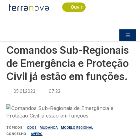
Navegação estrutural
Passar para o conteúdo principal
Início
Notícias
Sociedade
Ouvir
Comandos Sub-Regionais de Emergência e
Proteção Civil já estão em funções.
SOCIEDADE
Comandos Sub-Regionais
de Emergência e Proteção
Civil já estão em funções.
05.01.2023
07:23
Imagem
TÓPICOS
CDOS
MUDANÇA
MODELO REGIONAL
CONCELHO
AVEIRO