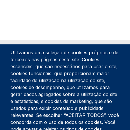
Utilizamos uma seleção de cookies próprios e de
terceiros nas páginas deste site: Cookies
essenciais, que são necessários para usar o site;
cookies funcionais, que proporcionam maior
facilidade de utilização na utilização do site;
Tel:
234 390 100
Fax:
234 390 100
cookies de desempenho, que utilizamos para
Endereço Postal
gerar dados agregados sobre a utilização do site
Apartado 42
e estatísticas; e cookies de marketing, que são
Rua Gil Eanes 31
usados para exibir conteúdo e publicidade
3834-908 Gafanha da Nazaré
relevantes. Se escolher “ACEITAR TODOS”, você
concorda com o uso de todos os cookies. Você
Estúdios
pode aceitar e rejeitar os tipos de cookies
Rua Prior Guerra