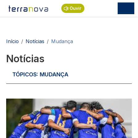
Passar para o conteúdo principal
Ouvir
Navegação estrutural
Início
Notícias
Mudança
Notícias
TÓPICOS:
MUDANÇA
Imagem