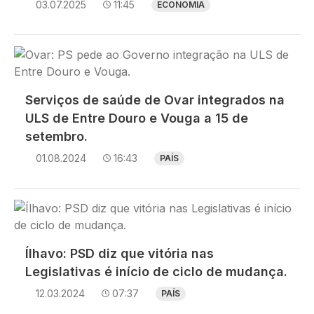
03.07.2025
11:45
ECONOMIA
Imagem
Serviços de saúde de Ovar integrados na
ULS de Entre Douro e Vouga a 15 de
setembro.
01.08.2024
16:43
PAÍS
Imagem
Ílhavo: PSD diz que vitória nas
Legislativas é início de ciclo de mudança.
12.03.2024
07:37
PAÍS