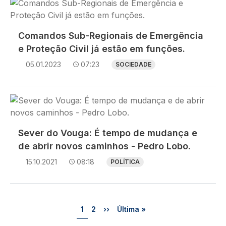
Imagem
Comandos Sub-Regionais de Emergência
e Proteção Civil já estão em funções.
05.01.2023
07:23
SOCIEDADE
Imagem
Sever do Vouga: É tempo de mudança e
de abrir novos caminhos - Pedro Lobo.
15.10.2021
08:18
POLÍTICA
Paginação
Página
Página
Próxima página
Última página
1
2
››
Última »