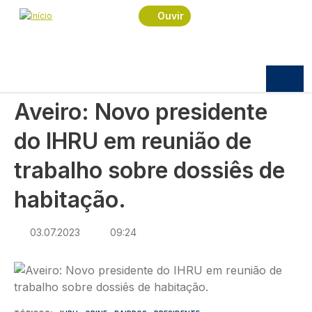
Navegação estrutural
Passar para o conteúdo principal
Início
Notícias
Sociedade
Ouvir
Aveiro: Novo presidente do IHRU em reunião de
trabalho sobre dossiês de habitação.
SOCIEDADE
Aveiro: Novo presidente
do IHRU em reunião de
trabalho sobre dossiês de
habitação.
03.07.2023
09:24
Imagem