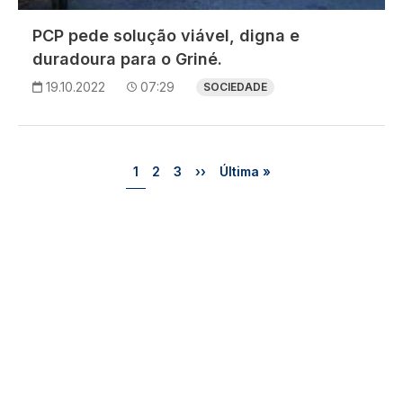
PCP pede solução viável, digna e
duradoura para o Griné.
19.10.2022
07:29
SOCIEDADE
Paginação
Página
Página
Página
Próxima página
Última página
1
2
3
››
Última »