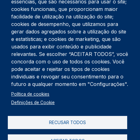
essenciais, que são necessários para usar o site;
cookies funcionais, que proporcionam maior
facilidade de utilização na utilização do site;
Tel:
234 390 100
Fax:
234 390 100
cookies de desempenho, que utilizamos para
Endereço Postal
gerar dados agregados sobre a utilização do site
Apartado 42
e estatísticas; e cookies de marketing, que são
Rua Gil Eanes 31
usados para exibir conteúdo e publicidade
3834-908 Gafanha da Nazaré
relevantes. Se escolher “ACEITAR TODOS”, você
concorda com o uso de todos os cookies. Você
Estúdios
pode aceitar e rejeitar os tipos de cookies
Rua Prior Guerra
Edifício do Centro Cultural da Gafanha da Nazaré
individuais e revogar seu consentimento para o
3830-556 Gafanha da Nazaré
futuro a qualquer momento em "Configurações".
Rodapé
Política de cookies
Cookies
Política de Privacidade
Definições de Cookie
Livro de reclamações
RECUSAR TODOS
2026 @ Informação de Copyright