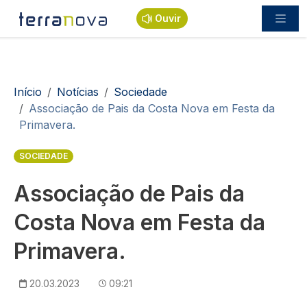
Passar para o conteúdo principal
Ouvir
Navegação estrutural
Início
Notícias
Sociedade
Associação de Pais da Costa Nova em Festa da
Primavera.
SOCIEDADE
Associação de Pais da
Costa Nova em Festa da
Primavera.
20.03.2023
09:21