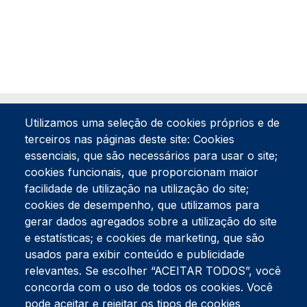
Utilizamos uma seleção de cookies próprios e de
terceiros nas páginas deste site: Cookies
essenciais, que são necessários para usar o site;
cookies funcionais, que proporcionam maior
facilidade de utilização na utilização do site;
Tel:
234 390 100
Fax:
234 390 100
cookies de desempenho, que utilizamos para
Endereço Postal
gerar dados agregados sobre a utilização do site
Apartado 42
e estatísticas; e cookies de marketing, que são
Rua Gil Eanes 31
usados para exibir conteúdo e publicidade
3834-908 Gafanha da Nazaré
relevantes. Se escolher “ACEITAR TODOS”, você
concorda com o uso de todos os cookies. Você
Estúdios
pode aceitar e rejeitar os tipos de cookies
Rua Prior Guerra