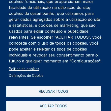
cookies funcionais, que proporcionam maior
facilidade de utilização na utilização do site;
Tel:
234 390 100
Fax:
234 390 100
cookies de desempenho, que utilizamos para
Endereço Postal
gerar dados agregados sobre a utilização do site
Apartado 42
e estatísticas; e cookies de marketing, que são
Rua Gil Eanes 31
usados para exibir conteúdo e publicidade
3834-908 Gafanha da Nazaré
relevantes. Se escolher “ACEITAR TODOS”, você
concorda com o uso de todos os cookies. Você
Estúdios
pode aceitar e rejeitar os tipos de cookies
Rua Prior Guerra
Edifício do Centro Cultural da Gafanha da Nazaré
individuais e revogar seu consentimento para o
3830-556 Gafanha da Nazaré
futuro a qualquer momento em "Configurações".
Rodapé
Política de cookies
Cookies
Política de Privacidade
Definições de Cookie
Livro de reclamações
RECUSAR TODOS
2026 @ Informação de Copyright
ACEITAR TODOS