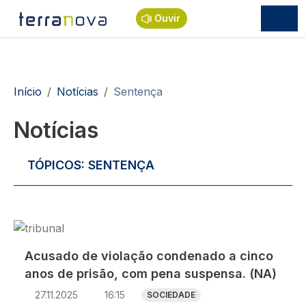
Passar para o conteúdo principal
Ouvir
Navegação estrutural
Início
Notícias
Sentença
Notícias
TÓPICOS:
SENTENÇA
Imagem
Acusado de violação condenado a cinco
anos de prisão, com pena suspensa. (NA)
27.11.2025
16:15
SOCIEDADE