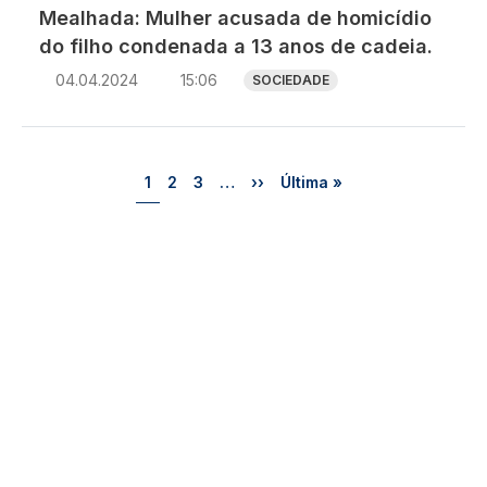
Mealhada: Mulher acusada de homicídio
do filho condenada a 13 anos de cadeia.
04.04.2024
15:06
SOCIEDADE
Paginação
Página
Página
Página
Próxima página
Última página
1
2
3
…
››
Última »