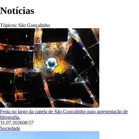
Navegação
estrutural
Notícias
Tópicos:
São Gonçalinho
Imagem
Festa no largo da capela de São Gonçalinho para apresentação de
litrografia.
31.07.2026
08:57
Sociedade
Imagem