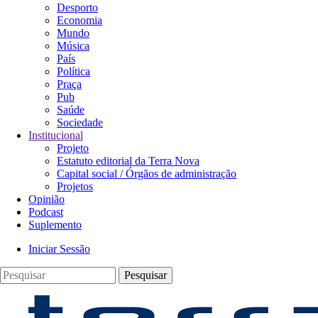
Desporto
principal
Economia
Mundo
Música
País
Política
Praça
Pub
Saúde
Sociedade
Institucional
Projeto
Estatuto editorial da Terra Nova
Capital social / Órgãos de administração
Projetos
Opinião
Podcast
Suplemento
Iniciar Sessão
Menu
Pesquisar
de
utilizador