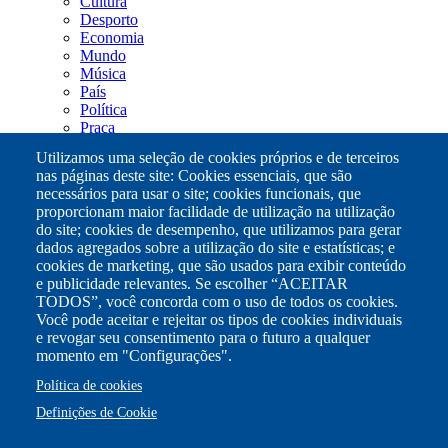
Cultura
Navegação
Desporto
principal
Economia
Mundo
Música
País
Política
Praça
Pub
Utilizamos uma seleção de cookies próprios e de terceiros
Saúde
nas páginas deste site: Cookies essenciais, que são
Sociedade
necessários para usar o site; cookies funcionais, que
Institucional
proporcionam maior facilidade de utilização na utilização
Projeto
do site; cookies de desempenho, que utilizamos para gerar
Estatuto editorial da Terra Nova
dados agregados sobre a utilização do site e estatísticas; e
Capital social / Órgãos de administração
cookies de marketing, que são usados para exibir conteúdo
Projetos
e publicidade relevantes. Se escolher “ACEITAR
Opinião
TODOS”, você concorda com o uso de todos os cookies.
Podcast
Você pode aceitar e rejeitar os tipos de cookies individuais
Suplemento
e revogar seu consentimento para o futuro a qualquer
momento em "Configurações".
Cookies
Política de Privacidade
Rodapé
Política de cookies
Livro de reclamações
Definições de Cookie