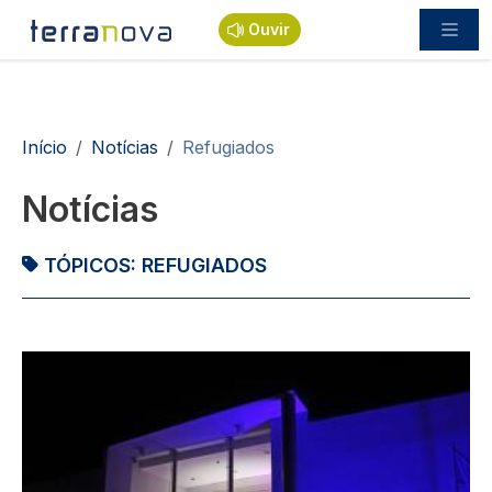
Passar para o conteúdo principal
Ouvir
Navegação estrutural
Início
Notícias
Refugiados
Notícias
TÓPICOS:
REFUGIADOS
Imagem