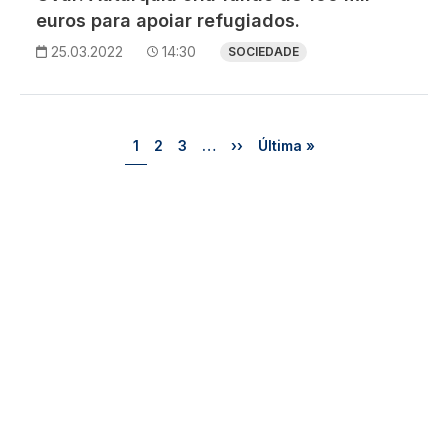
euros para apoiar refugiados.
25.03.2022
14:30
SOCIEDADE
Paginação
Página
Página
Página
Próxima página
Última página
1
2
3
…
››
Última »