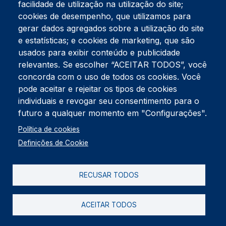
facilidade de utilização na utilização do site;
Tel:
234 390 100
Fax:
234 390 100
cookies de desempenho, que utilizamos para
Endereço Postal
gerar dados agregados sobre a utilização do site
Apartado 42
e estatísticas; e cookies de marketing, que são
Rua Gil Eanes 31
usados para exibir conteúdo e publicidade
3834-908 Gafanha da Nazaré
relevantes. Se escolher “ACEITAR TODOS”, você
concorda com o uso de todos os cookies. Você
Estúdios
pode aceitar e rejeitar os tipos de cookies
Rua Prior Guerra
Edifício do Centro Cultural da Gafanha da Nazaré
individuais e revogar seu consentimento para o
3830-556 Gafanha da Nazaré
futuro a qualquer momento em "Configurações".
Rodapé
Política de cookies
Cookies
Política de Privacidade
Definições de Cookie
Livro de reclamações
RECUSAR TODOS
2026 @ Informação de Copyright
ACEITAR TODOS