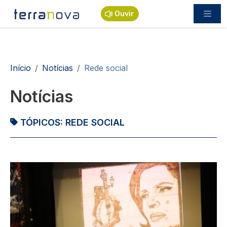
Passar para o conteúdo principal
Ouvir
Navegação estrutural
Início
Notícias
Rede social
Notícias
TÓPICOS:
REDE SOCIAL
Imagem