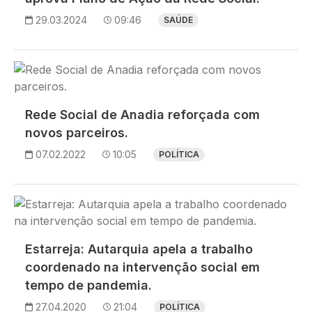
29.03.2024
09:46
SAÚDE
Imagem
Rede Social de Anadia reforçada com
novos parceiros.
07.02.2022
10:05
POLÍTICA
Imagem
Estarreja: Autarquia apela a trabalho
coordenado na intervenção social em
tempo de pandemia.
27.04.2020
21:04
POLÍTICA