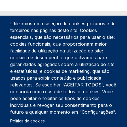
Utilizamos uma seleção de cookies próprios e de
terceiros nas páginas deste site: Cookies
essenciais, que são necessários para usar o site;
cookies funcionais, que proporcionam maior
facilidade de utilização na utilização do site;
Tel:
234 390 100
Fax:
234 390 100
cookies de desempenho, que utilizamos para
Endereço Postal
gerar dados agregados sobre a utilização do site
Apartado 42
e estatísticas; e cookies de marketing, que são
Rua Gil Eanes 31
usados para exibir conteúdo e publicidade
3834-908 Gafanha da Nazaré
relevantes. Se escolher “ACEITAR TODOS”, você
concorda com o uso de todos os cookies. Você
Estúdios
pode aceitar e rejeitar os tipos de cookies
Rua Prior Guerra
Edifício do Centro Cultural da Gafanha da Nazaré
individuais e revogar seu consentimento para o
3830-556 Gafanha da Nazaré
futuro a qualquer momento em "Configurações".
Rodapé
Política de cookies
Cookies
Política de Privacidade