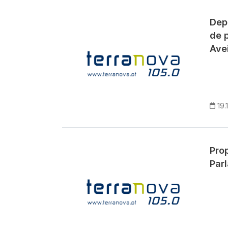
Dep
de 
Avei
19.
Pro
Par