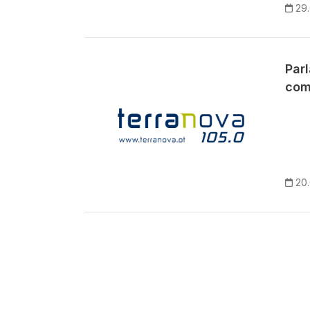
29
Par
com
20
Paginação