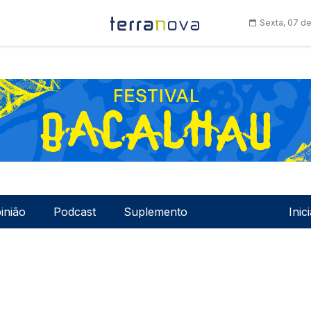
Sexta, 07 d
Men
inião
Podcast
Suplemento
Inic