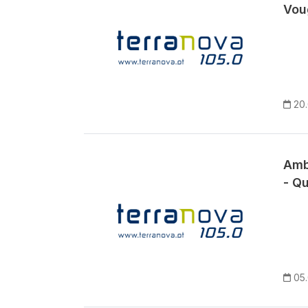
Vou
20
Amb
- Q
05