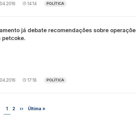
.04.2016
14:14
POLÍTICA
lamento já debate recomendações sobre operaçõe
 petcoke.
.04.2016
17:18
POLÍTICA
Página
Página
Próxima página
Última página
1
2
››
Última »