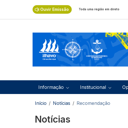
Passar para o conteúdo principal
Ouvir Emissão
Toda uma região em direto
Navegação principal
Informação
Institucional
Op
Navegação estrutural
Início
Notícias
Recomendação
Notícias