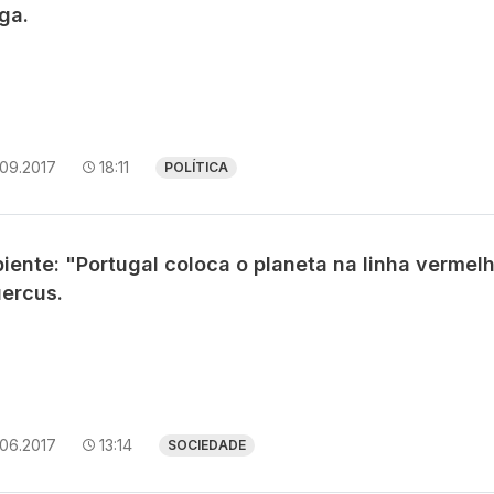
ga.
.09.2017
18:11
POLÍTICA
iente: "Portugal coloca o planeta na linha vermel
uercus.
.06.2017
13:14
SOCIEDADE