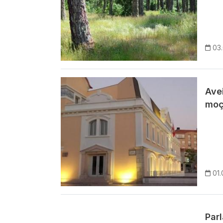
03
Imagem
Ave
moç
01.
Par