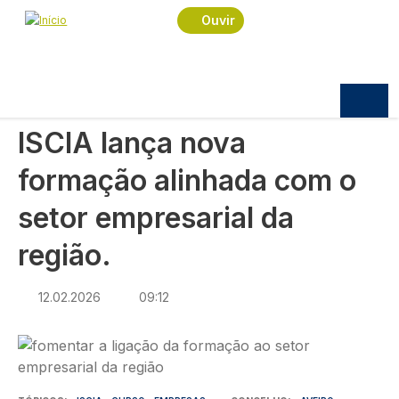
Navegação estrutural
Passar para o conteúdo principal
Início
Notícias
Praça
Ouvir
ISCIA lança nova formação alinhada com o setor
empresarial da região.
PRAÇA
ISCIA lança nova
formação alinhada com o
setor empresarial da
região.
12.02.2026
09:12
Imagem