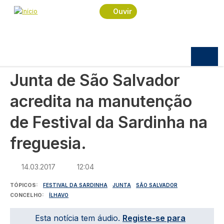
Navegação estrutural
Passar para o conteúdo principal
Início
Notícias
Política
Ouvir
Junta de São Salvador acredita na manutenção
de Festival da Sardinha na freguesia.
POLÍTICA
Junta de São Salvador
acredita na manutenção
de Festival da Sardinha na
freguesia.
14.03.2017
12:04
TÓPICOS
FESTIVAL DA SARDINHA
JUNTA
SÃO SALVADOR
CONCELHO
ÍLHAVO
Esta notícia tem áudio.
Registe-se para