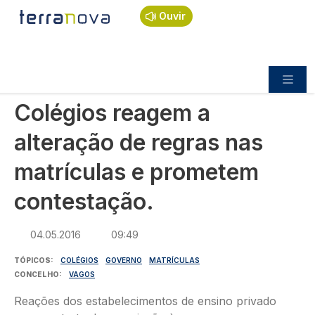
Navegação estrutural
Passar para o conteúdo principal
Início
Notícias
Política
Ouvir
Colégios reagem a alteração de regras nas
matrículas e prometem contestação.
POLÍTICA
Colégios reagem a
alteração de regras nas
matrículas e prometem
contestação.
04.05.2016
09:49
TÓPICOS
COLÉGIOS
GOVERNO
MATRÍCULAS
CONCELHO
VAGOS
Reações dos estabelecimentos de ensino privado