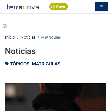
Passar para o conteúdo principal
Ouvir
Navegação estrutural
Início
Notícias
Matrículas
Notícias
TÓPICOS:
MATRÍCULAS
Imagem