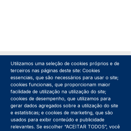
Utilizamos uma seleção de cookies próprios e de
terceiros nas páginas deste site: Cookies
essenciais, que são necessários para usar o site;
cookies funcionais, que proporcionam maior
facilidade de utilização na utilização do site;
Tel:
234 390 100
Fax:
234 390 100
cookies de desempenho, que utilizamos para
gerar dados agregados sobre a utilização do site
Endereço Postal
Apartado 42
e estatísticas; e cookies de marketing, que são
Rua Gil Eanes 31
usados para exibir conteúdo e publicidade
3834-908 Gafanha da Nazaré
relevantes. Se escolher “ACEITAR TODOS”, você