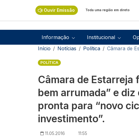
Passar para o conteúdo principal
Ouvir Emissão
Toda uma região em direto
Navegação principal
Informação
Institucional
Op
Navegação estrutural
Início
Notícias
Política
Câmara de Est
POLÍTICA
Câmara de Estarreja 
bem arrumada” e diz 
pronta para “novo cic
investimento”.
11.05.2016
11:55