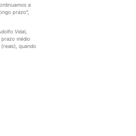
continuamos a
longo prazo”,
dolfo Vidal,
o prazo médio
(reais), quando