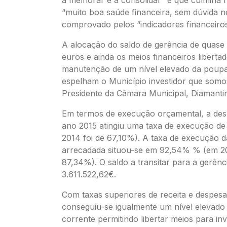
a melhorar e a consolidar” e que culmina
“muito boa saúde financeira, sem dúvida 
comprovado pelos “indicadores financeiros 
A alocação do saldo de gerência de quase
euros e ainda os meios financeiros liberta
manutenção de um nível elevado da poup
espelham o Município investidor que somo
Presidente da Câmara Municipal, Diamanti
Em termos de execução orçamental, a de
ano 2015 atingiu uma taxa de execução d
2014 foi de 67,10%). A taxa de execução d
arrecadada situou-se em 92,54% % (em 20
87,34%). O saldo a transitar para a gerênc
3.611.522,62€.
Com taxas superiores de receita e despesa
conseguiu-se igualmente um nível elevad
corrente permitindo libertar meios para in