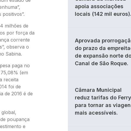
 num estado de
apoia associações
nenhuma”,
locais (142 mil euros)
positivos”.
 4 milhões de
dos por força da
ança corrente
Aprovada prorrogaçã
s”, observa o
do prazo da empreit
no Sabina.
de expansão norte d
Canal de São Roque.
spesa paga no
e 75,08% (em
a receita
14 foi de
Câmara Municipal
ia de 2016 é de
reduz tarifas do Ferr
para tornar as viagen
 global,
mais acessíveis.
o de poupança
vestimento e