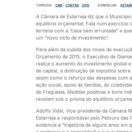
TÓPICOS
CME
CONTAS
2015
CONCELHO
ESTAR
A Câmara de Estarreja diz que o Municípi
equilíbrio orçamental. Fala num exercício 
termina com a “casa bem arrumada” e que p
um “novo ciclo de investimento”.
Para além da subida dos níveis de execuç
Orçamento de 2015, o Executivo de Diama
realça o aumento do investimento global e
de capital, a diminuição de impostos sobre 
assim como o reforço das despesas com 
ação social, apoio às famílias, às coletivid
de Freguesia. Medidas positivas e bons ind
revelam sob o prisma do equilíbrio orçame
Adolfo Vidal, Vice-presidente da Câmara M
Estarreja e responsável pelo Pelouro das 
evidencia a “trajetória de alguns anos em 