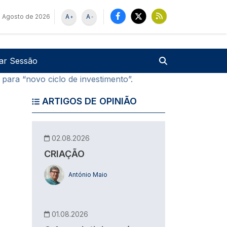
 Agosto de 2026
A
A
+
-
u de utilizador
Pesquisar
iar Sessão
para “novo ciclo de investimento”.
ARTIGOS DE OPINIÃO
02.08.2026
CRIAÇÃO
António Maio
01.08.2026