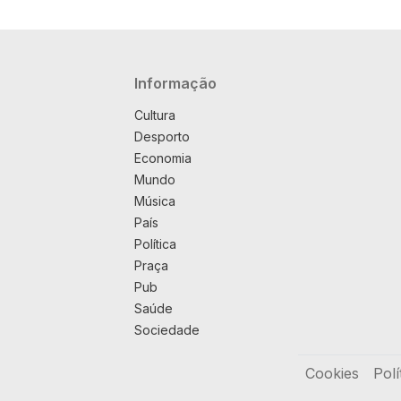
Navegação principal
Informação
Cultura
Desporto
Economia
Mundo
Música
País
Política
Praça
Pub
Saúde
Sociedade
Rodapé
Cookies
Polí