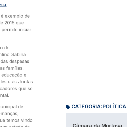
REJA
o é exemplo de
de 2015 que
ermite iniciar
ão do
ntino Sabina
 das despesas
as famílias,
a educação e
ades e às Juntas
icadores que se
ntal.
CATEGORIA:
POLÍTICA
unicipal de
Finanças,
que temos vindo
Câmara da Murtosa