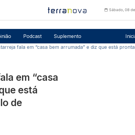
Sábado, 08 de
Men
inião
Podcast
Suplemento
Inic
arreja fala em “casa bem arrumada” e diz que está pronta 
fala em “casa
que está
lo de