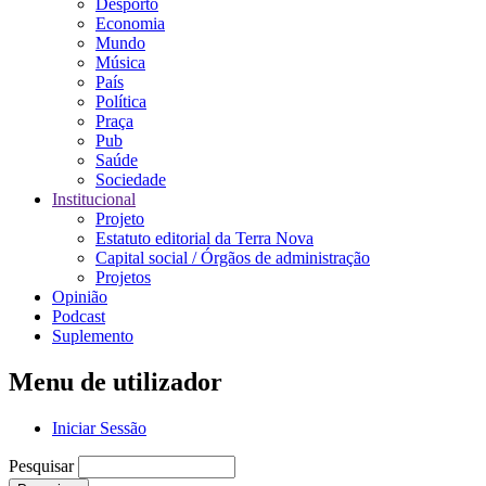
Desporto
Economia
Mundo
Música
País
Política
Praça
Pub
Saúde
Sociedade
Institucional
Projeto
Estatuto editorial da Terra Nova
Capital social / Órgãos de administração
Projetos
Opinião
Podcast
Suplemento
Menu de utilizador
Iniciar Sessão
Pesquisar