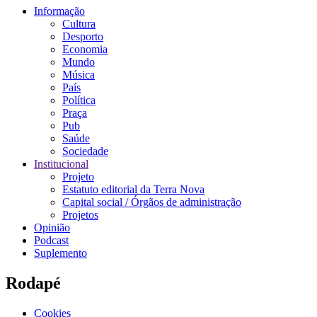
Informação
Cultura
Desporto
Economia
Mundo
Música
País
Política
Praça
Pub
Saúde
Sociedade
Institucional
Projeto
Estatuto editorial da Terra Nova
Capital social / Órgãos de administração
Projetos
Opinião
Podcast
Suplemento
Rodapé
Cookies