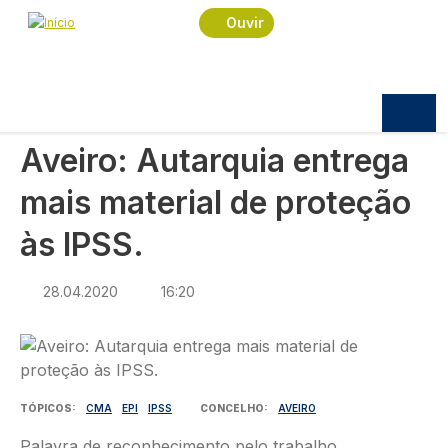
Navegação estrutural
Passar para o conteúdo principal
Início
Notícias
Política
Ouvir
Aveiro: Autarquia entrega mais material de
proteção às IPSS.
POLÍTICA
Aveiro: Autarquia entrega
mais material de proteção
às IPSS.
28.04.2020
16:20
Imagem
TÓPICOS
CMA
EPI
IPSS
CONCELHO
AVEIRO
Palavra de reconhecimento pelo trabalho