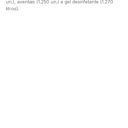
un.), aventais (1.250 un.) e gel desinfetante (1.270
litros).