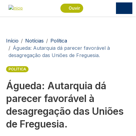
Passar para o conteúdo principal
Ouvir
Navegação estrutural
Início
Notícias
Política
Águeda: Autarquia dá parecer favorável à
desagregação das Uniões de Freguesia.
POLÍTICA
Águeda: Autarquia dá
parecer favorável à
desagregação das Uniões
de Freguesia.