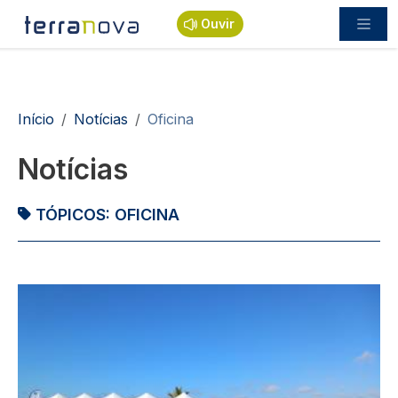
Passar para o conteúdo principal
Ouvir
Navegação estrutural
Início
Notícias
Oficina
Notícias
TÓPICOS:
OFICINA
Imagem