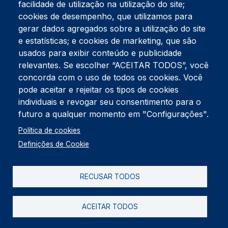
facilidade de utilização na utilização do site;
Tel:
234 390 100
Fax:
234 390 100
cookies de desempenho, que utilizamos para
Endereço Postal
gerar dados agregados sobre a utilização do site
Apartado 42
e estatísticas; e cookies de marketing, que são
Rua Gil Eanes 31
usados para exibir conteúdo e publicidade
3834-908 Gafanha da Nazaré
relevantes. Se escolher “ACEITAR TODOS”, você
concorda com o uso de todos os cookies. Você
Estúdios
pode aceitar e rejeitar os tipos de cookies
Rua Prior Guerra
Edifício do Centro Cultural da Gafanha da Nazaré
individuais e revogar seu consentimento para o
3830-556 Gafanha da Nazaré
futuro a qualquer momento em "Configurações".
Rodapé
Política de cookies
Cookies
Política de Privacidade
Definições de Cookie
Livro de reclamações
RECUSAR TODOS
2026 @ Informação de Copyright
ACEITAR TODOS