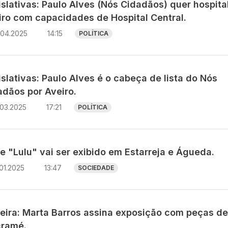
slativas: Paulo Alves (Nós Cidadãos) quer hospita
iro com capacidades de Hospital Central.
.04.2025
14:15
POLÍTICA
slativas: Paulo Alves é o cabeça de lista do Nós
adãos por Aveiro.
.03.2025
17:21
POLÍTICA
e "Lulu" vai ser exibido em Estarreja e Águeda.
01.2025
13:47
SOCIEDADE
reira: Marta Barros assina exposição com peças de
ramé.