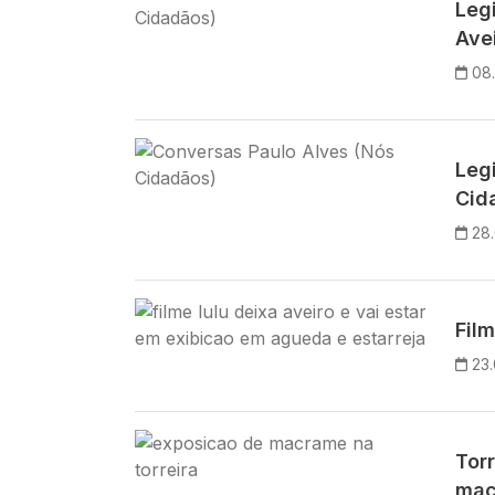
Legi
Ave
08
Imagem
Legi
Cid
28
Imagem
Film
23.
Imagem
Tor
mac