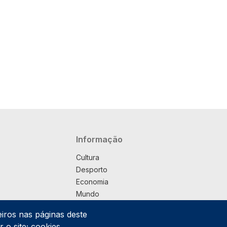
Navegação principal
Informação
Cultura
Desporto
Economia
Mundo
Música
eiros nas páginas deste
País
 o site; cookies