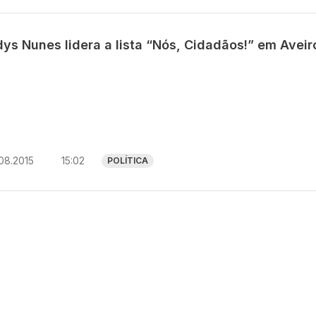
ys Nunes lidera a lista “Nós, Cidadãos!” em Aveir
08.2015
15:02
POLÍTICA