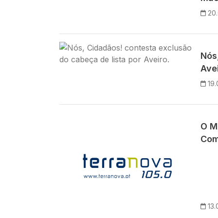
20
Imagem
Nós
Avei
19.
O M
Com
13.