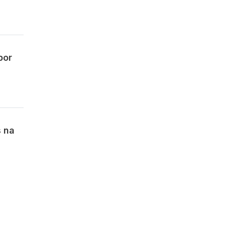
por
s na