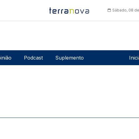
Sábado, 08 de
Men
inião
Podcast
Suplemento
Inic