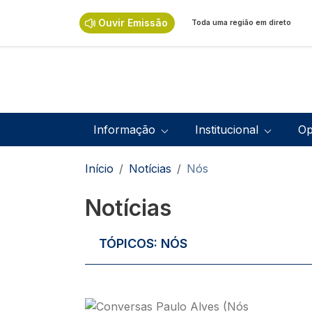
Passar para o conteúdo principal
Ouvir Emissão
Toda uma região em direto
Navegação principal
Informação
Institucional
Op
Navegação estrutural
Início
Notícias
Nós
Notícias
TÓPICOS:
NÓS
Imagem