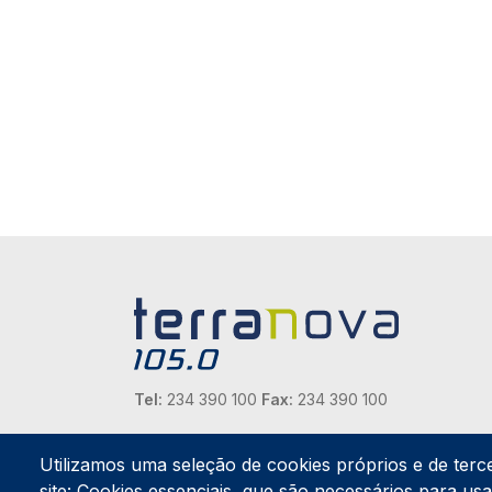
Tel:
234 390 100
Fax:
234 390 100
Endereço Postal
Apartado 42
Utilizamos uma seleção de cookies próprios e de terc
Rua Gil Eanes 31
site: Cookies essenciais, que são necessários para usar