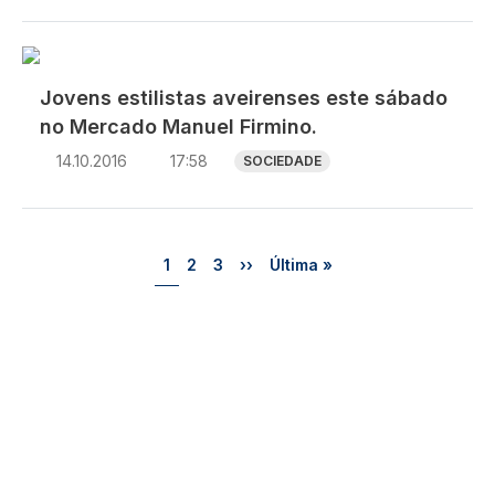
Jovens estilistas aveirenses este sábado
no Mercado Manuel Firmino.
14.10.2016
17:58
SOCIEDADE
Paginação
Página
Página
Página
Próxima página
Última página
1
2
3
››
Última »