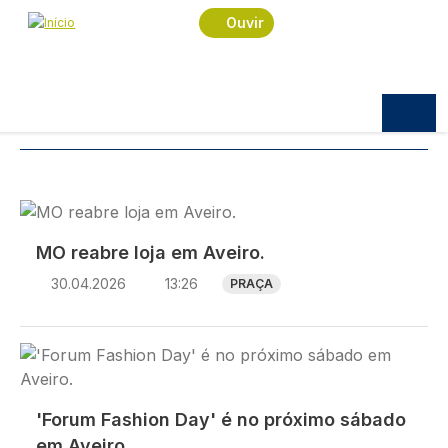
Navegação estrutural
Passar para o conteúdo principal
Início
Notícias
Moda
Ouvir
Notícias
TÓPICOS:
MODA
Imagem
MO reabre loja em Aveiro.
30.04.2026
13:26
PRAÇA
Imagem
'Forum Fashion Day' é no próximo sábado
em Aveiro.