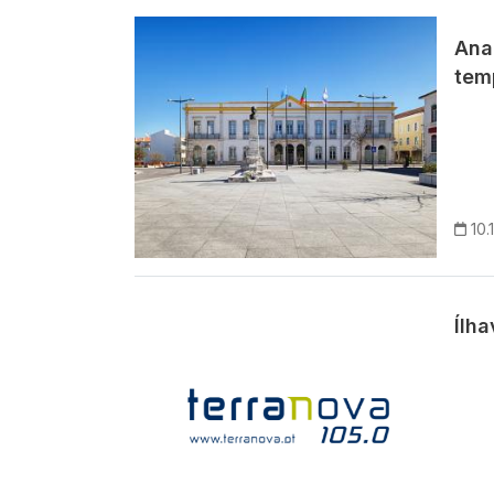
Imagem
Ana
tem
10.
Ílha