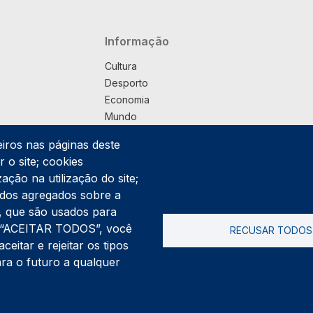
Navegação principal
Informação
Cultura
Desporto
Economia
Mundo
Música
eiros nas páginas deste
País
 o site; cookies
Política
ação na utilização do site;
Praça
ados agregados sobre a
Pub
ng, que são usados para
Saúde
er “ACEITAR TODOS”, você
RECUSAR TODOS
Sociedade
itar e rejeitar os tipos
Rodapé
ara o futuro a qualquer
Cookies
Polí