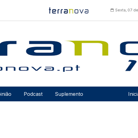
Sexta, 07 d
Men
inião
Podcast
Suplemento
Inic