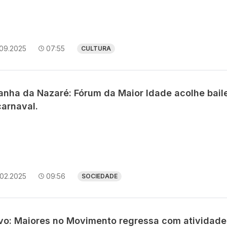
.09.2025
07:55
CULTURA
anha da Nazaré: Fórum da Maior Idade acolhe bail
carnaval.
.02.2025
09:56
SOCIEDADE
avo: Maiores no Movimento regressa com atividade