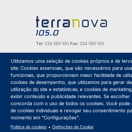
Tel:
234 390 100
Fax:
234 390 100
Endereço Postal
Apartado 42
Utilizamos uma seleção de cookies próprios e de terc
Rua Gil Eanes 31
site: Cookies essenciais, que são necessários para usar
3834-908 Gafanha da Nazaré
funcionais, que proporcionam maior facilidade de utiliz
cookies de desempenho, que utilizamos para gerar d
Estúdios
utilização do site e estatísticas; e cookies de marketi
Rua Prior Guerra
exibir conteúdo e publicidade relevantes. Se escolh
Edifício do Centro Cultural da Gafanha da Nazaré
3830-556 Gafanha da Nazaré
concorda com o uso de todos os cookies. Você pode ace
de cookies individuais e revogar seu consentimento p
momento em "Configurações".
Política de cookies
Definições de Cookie