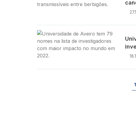
can
27.
Imagem
Uni
inv
18.
Paginação
1