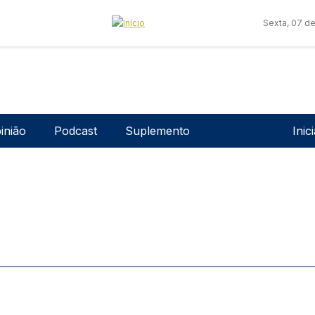
Sexta, 07 d
Men
inião
Podcast
Suplemento
Inic