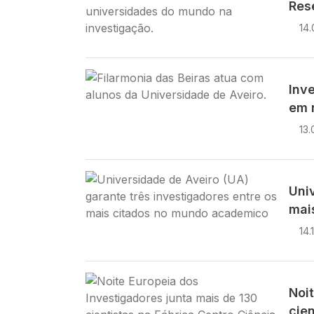
Res
14.
Imagem
Inv
em 
13.
Imagem
Uni
mai
14.
Imagem
Noi
cien