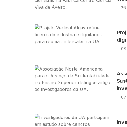
26
Imagem
Proj
dign
08
Imagem
Ass
Sust
inv
07.
Imagem
Inv