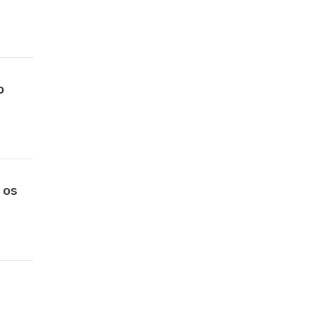
o
 os