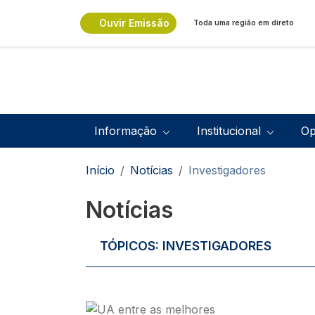
Passar para o conteúdo principal
Ouvir Emissão
Toda uma região em direto
Navegação principal
Informação
Institucional
Op
Navegação estrutural
Início
Notícias
Investigadores
Notícias
TÓPICOS:
INVESTIGADORES
Imagem