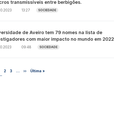
cros transmissíveis entre berbigões.
10.2023
13:27
SOCIEDADE
versidade de Aveiro tem 79 nomes na lista de
estigadores com maior impacto no mundo em 2022
10.2023
09:48
SOCIEDADE
Página
Página
Página
Próxima página
Última página
2
3
…
››
Última »