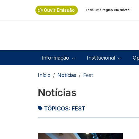
Passar para o conteúdo principal
Ouvir Emissão
Toda uma região em direto
Navegação principal
Informação
Institucional
Op
Navegação estrutural
Início
Notícias
Fest
Notícias
TÓPICOS:
FEST
Imagem