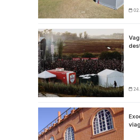
02
Imagem
Vag
des
24
Imagem
Exo
via