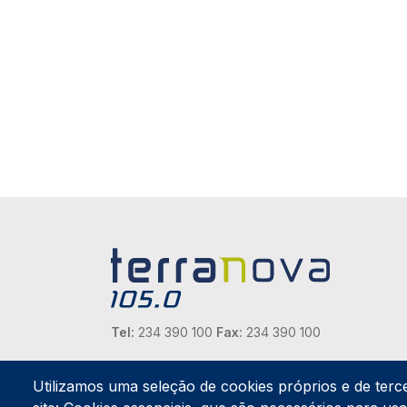
Tel:
234 390 100
Fax:
234 390 100
Endereço Postal
Apartado 42
Utilizamos uma seleção de cookies próprios e de terc
Rua Gil Eanes 31