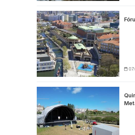
Imagem
Fór
07
Imagem
Qui
Meta