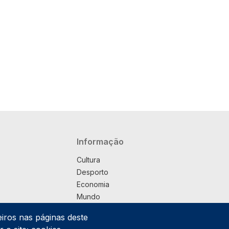
Navegação principal
Informação
Cultura
Desporto
Economia
Mundo
Música
eiros nas páginas deste
País