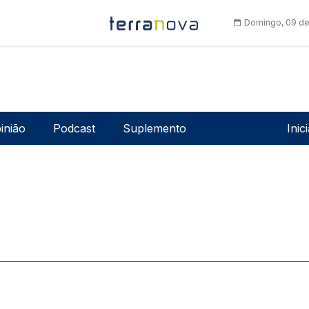
Domingo, 09 de
Men
inião
Podcast
Suplemento
Inic