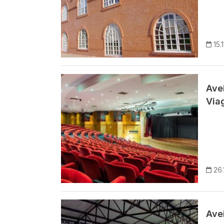
15.
Imagem
Avei
Via
26.
Imagem
Avei