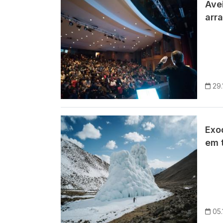
Avei
arra
29.
Imagem
Exo
em 
05.