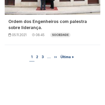
Ordem dos Engenheiros com palestra
sobre liderança.
05.11.2021
08:45
SOCIEDADE
Paginação
Página
Página
Página
Próxima página
Última página
1
2
3
…
››
Última »