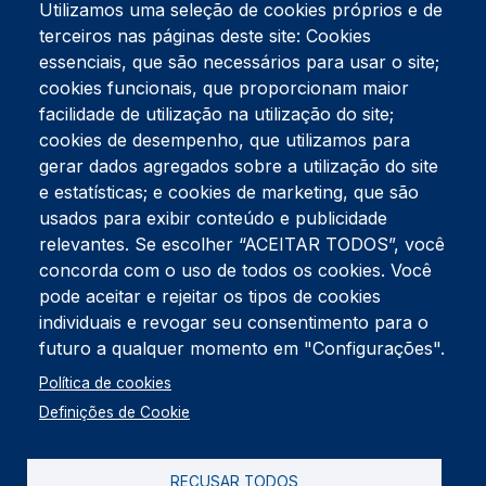
Utilizamos uma seleção de cookies próprios e de
terceiros nas páginas deste site: Cookies
essenciais, que são necessários para usar o site;
cookies funcionais, que proporcionam maior
facilidade de utilização na utilização do site;
Tel:
234 390 100
Fax:
234 390 100
cookies de desempenho, que utilizamos para
Endereço Postal
gerar dados agregados sobre a utilização do site
Apartado 42
e estatísticas; e cookies de marketing, que são
Rua Gil Eanes 31
usados para exibir conteúdo e publicidade
3834-908 Gafanha da Nazaré
relevantes. Se escolher “ACEITAR TODOS”, você
concorda com o uso de todos os cookies. Você
Estúdios
pode aceitar e rejeitar os tipos de cookies
Rua Prior Guerra
Edifício do Centro Cultural da Gafanha da Nazaré
individuais e revogar seu consentimento para o
3830-556 Gafanha da Nazaré
futuro a qualquer momento em "Configurações".
Rodapé
Política de cookies
Cookies
Política de Privacidade
Definições de Cookie
Livro de reclamações
RECUSAR TODOS