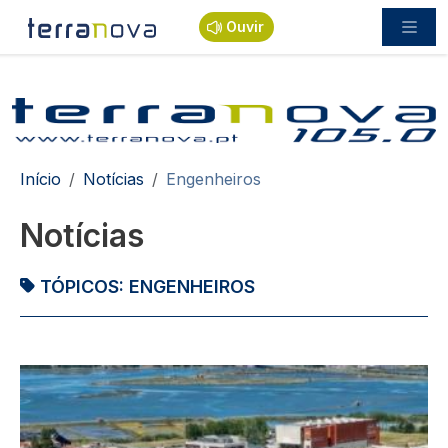
Passar para o conteúdo principal
Ouvir
Navegação estrutural
Início
Notícias
Engenheiros
Notícias
TÓPICOS:
ENGENHEIROS
Imagem