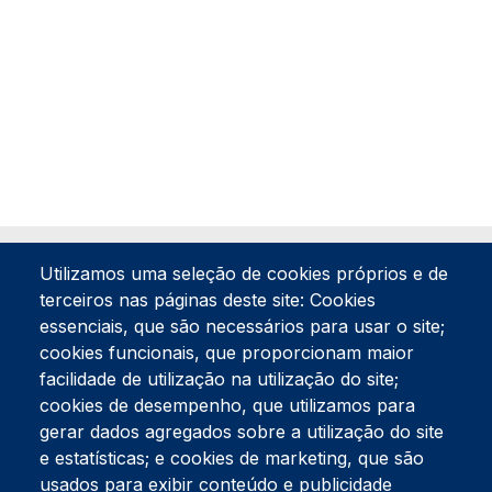
Utilizamos uma seleção de cookies próprios e de
terceiros nas páginas deste site: Cookies
essenciais, que são necessários para usar o site;
cookies funcionais, que proporcionam maior
facilidade de utilização na utilização do site;
Tel:
234 390 100
Fax:
234 390 100
cookies de desempenho, que utilizamos para
Endereço Postal
gerar dados agregados sobre a utilização do site
Apartado 42
e estatísticas; e cookies de marketing, que são
Rua Gil Eanes 31
usados para exibir conteúdo e publicidade