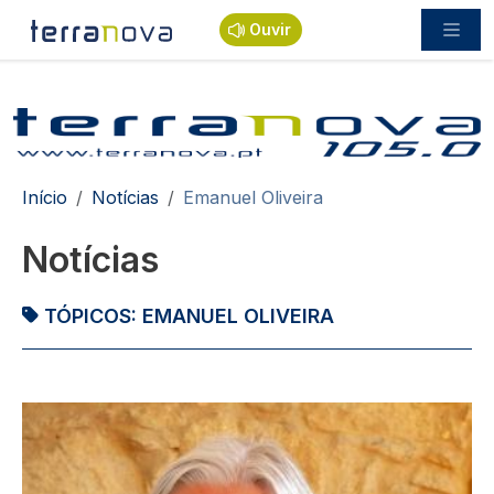
Passar para o conteúdo principal
Ouvir
Navegação estrutural
Início
Notícias
Emanuel Oliveira
Notícias
TÓPICOS:
EMANUEL OLIVEIRA
Imagem