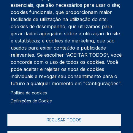
essenciais, que são necessários para usar o site;
cookies funcionais, que proporcionam maior
facilidade de utilização na utilização do site;
Tel:
234 390 100
Fax:
234 390 100
cookies de desempenho, que utilizamos para
Endereço Postal
gerar dados agregados sobre a utilização do site
Apartado 42
e estatísticas; e cookies de marketing, que são
Rua Gil Eanes 31
usados para exibir conteúdo e publicidade
3834-908 Gafanha da Nazaré
relevantes. Se escolher “ACEITAR TODOS”, você
concorda com o uso de todos os cookies. Você
Estúdios
pode aceitar e rejeitar os tipos de cookies
Rua Prior Guerra
Edifício do Centro Cultural da Gafanha da Nazaré
individuais e revogar seu consentimento para o
3830-556 Gafanha da Nazaré
futuro a qualquer momento em "Configurações".
Rodapé
Política de cookies
Cookies
Política de Privacidade
Definições de Cookie
Livro de reclamações
RECUSAR TODOS