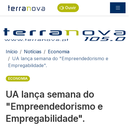
Passar para o conteúdo principal
Ouvir
Navegação estrutural
Início
Notícias
Economia
UA lança semana do "Empreendedorismo e
Empregabilidade".
ECONOMIA
UA lança semana do
"Empreendedorismo e
Empregabilidade".