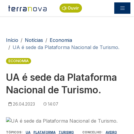
Passar para o conteúdo principal
Ouvir
Navegação estrutural
Início
Notícias
Economia
UA é sede da Plataforma Nacional de Turismo.
ECONOMIA
UA é sede da Plataforma
Nacional de Turismo.
26.04.2023
14:07
Imagem
TÓPICOS
UA
PLATAFORMA
TURISMO
CONCELHO
AVEIRO