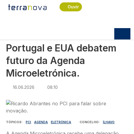
Navegação estrutural
Passar para o conteúdo principal
Início
Notícias
Economia
Ouvir
Portugal e EUA debatem futuro da Agenda
Microeletrónica.
ECONOMIA
Portugal e EUA debatem
futuro da Agenda
Microeletrónica.
16.06.2026
08:10
Imagem
TÓPICOS
PCI
AGENDA
ELETRÓNICA
CONCELHO
ÍLHAVO
A Agenda Microeletrónica recebe uma delegação