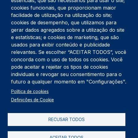
essenciais, que são necessários para usar o site;
cookies funcionais, que proporcionam maior
facilidade de utilização na utilização do site;
Tel:
234 390 100
Fax:
234 390 100
cookies de desempenho, que utilizamos para
Endereço Postal
gerar dados agregados sobre a utilização do site
Apartado 42
e estatísticas; e cookies de marketing, que são
Rua Gil Eanes 31
usados para exibir conteúdo e publicidade
3834-908 Gafanha da Nazaré
relevantes. Se escolher “ACEITAR TODOS”, você
concorda com o uso de todos os cookies. Você
Estúdios
pode aceitar e rejeitar os tipos de cookies
Rua Prior Guerra
Edifício do Centro Cultural da Gafanha da Nazaré
individuais e revogar seu consentimento para o
3830-556 Gafanha da Nazaré
futuro a qualquer momento em "Configurações".
Rodapé
Política de cookies
Cookies
Política de Privacidade
Definições de Cookie
Livro de reclamações
RECUSAR TODOS
2026 @ Informação de Copyright
ACEITAR TODOS