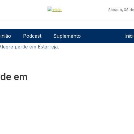
Sábado, 08 de
Men
inião
Podcast
Suplemento
Inic
a Alegre perde em Estarreja.
erde em