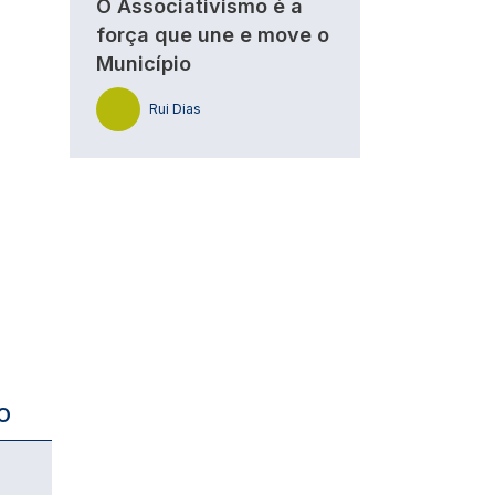
O Associativismo é a
força que une e move o
Município
Rui Dias
O