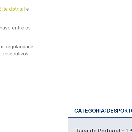
Elite distrital
e
lhavo entre os
ar regularidade
 consecutivos.
CATEGORIA:
DESPORT
Taça de Portugal - 1.ª