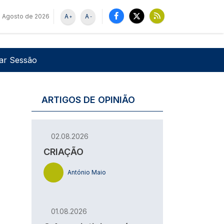
 Agosto de 2026
A
A
+
-
u de utilizador
Pesquisar
iar Sessão
ARTIGOS DE OPINIÃO
02.08.2026
CRIAÇÃO
António Maio
01.08.2026