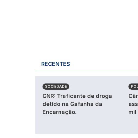
RECENTES
SOCIEDADE
POL
GNR: Traficante de droga
Câm
detido na Gafanha da
ass
Encarnação.
mil