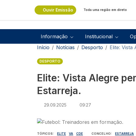
Passar para o conteúdo principal
Ouvir Emissão
Toda uma região em direto
Navegação principal
Informação
Institucional
Op
Navegação estrutural
Início
Notícias
Desporto
Elite: Vist
DESPORTO
Elite: Vista Alegre p
Estarreja.
29.09.2025
09:27
Imagem
TÓPICOS
ELITE
VA
CDE
CONCELHO
ESTARREJA