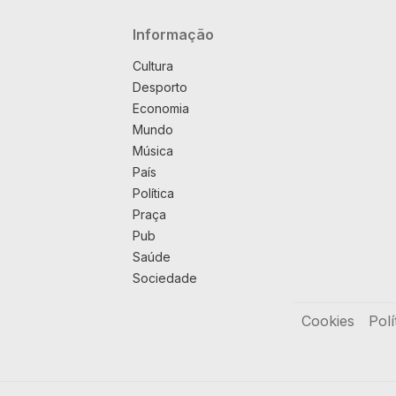
Navegação principal
Informação
Cultura
Desporto
Economia
Mundo
Música
País
Política
Praça
Pub
Saúde
Sociedade
Rodapé
Cookies
Polí