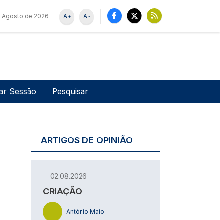
 Agosto de 2026
A
A
+
-
u de utilizador
Pesquisar
iar Sessão
ARTIGOS DE OPINIÃO
02.08.2026
CRIAÇÃO
António Maio