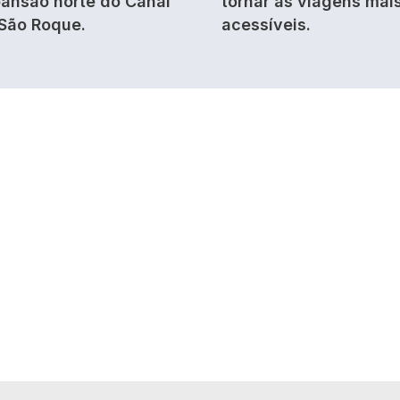
ansão norte do Canal
tornar as viagens mai
São Roque.
acessíveis.