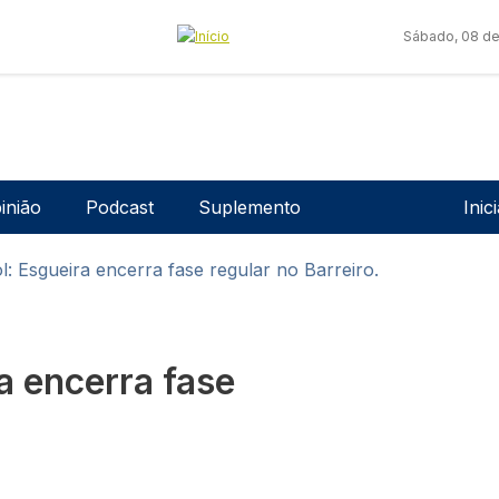
Sábado, 08 de
Men
inião
Podcast
Suplemento
Inic
: Esgueira encerra fase regular no Barreiro.
a encerra fase