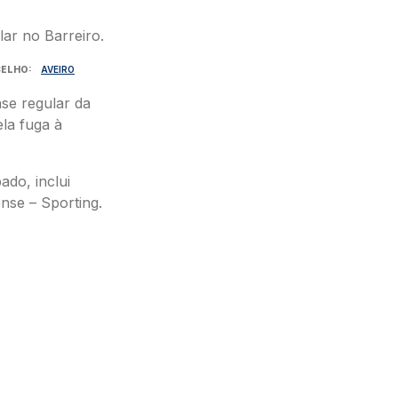
ELHO
AVEIRO
ase regular da
ela fuga à
ado, inclui
ense – Sporting.