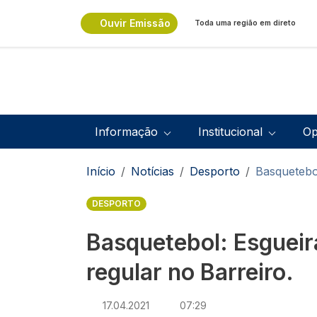
Passar para o conteúdo principal
Ouvir Emissão
Toda uma região em direto
Navegação principal
Informação
Institucional
Op
Navegação estrutural
Início
Notícias
Desporto
Basquetebol
DESPORTO
Basquetebol: Esgueir
regular no Barreiro.
17.04.2021
07:29