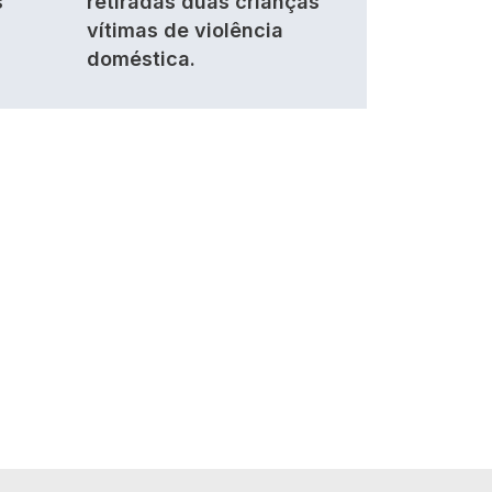
s
retiradas duas crianças
vítimas de violência
doméstica.