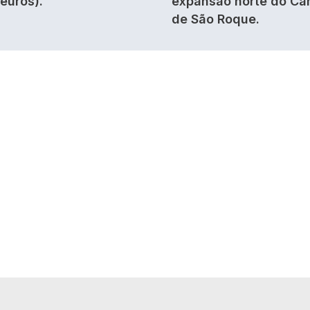
 euros).
expansão norte do Ca
de São Roque.