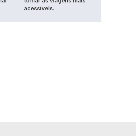
nal
tornar as viagens mais
acessíveis.