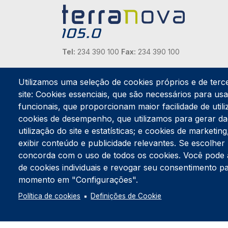
Tel:
234 390 100
Fax:
234 390 100
Endereço Postal
Apartado 42
Utilizamos uma seleção de cookies próprios e de terc
Rua Gil Eanes 31
site: Cookies essenciais, que são necessários para usar
3834-908 Gafanha da Nazaré
funcionais, que proporcionam maior facilidade de utiliz
cookies de desempenho, que utilizamos para gerar d
Estúdios
utilização do site e estatísticas; e cookies de marketi
Rua Prior Guerra
exibir conteúdo e publicidade relevantes. Se escolh
Edifício do Centro Cultural da Gafanha da Nazaré
3830-556 Gafanha da Nazaré
concorda com o uso de todos os cookies. Você pode ace
de cookies individuais e revogar seu consentimento p
momento em "Configurações".
Política de cookies
Definições de Cookie