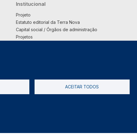
Institucional
Projeto
Estatuto editorial da Terra Nova
Capital social / Órgãos de administração
Projetos
Opinião
Podcast
Suplemento
ACEITAR TODOS
tica de Privacidade
Livro de reclamações
2026 @ Informação de Copyright