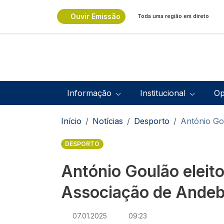
Passar para o conteúdo principal
Ouvir Emissão
Toda uma região em direto
Navegação principal
Informação
Institucional
Op
Navegação estrutural
Início
Notícias
Desporto
António Gou
DESPORTO
António Goulão eleito
Associação de Andebo
07.01.2025
09:23