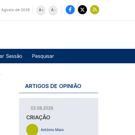
 Agosto de 2026
A
A
+
-
u de utilizador
Pesquisar
iar Sessão
.
ARTIGOS DE OPINIÃO
02.08.2026
CRIAÇÃO
António Maio