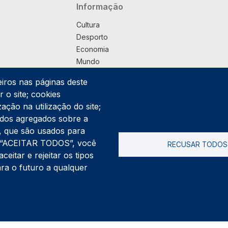
Navegação principal
Informação
Cultura
Desporto
Economia
Mundo
Música
eiros nas páginas deste
País
 o site; cookies
Política
ação na utilização do site;
Praça
ados agregados sobre a
Pub
ng, que são usados para
Saúde
er “ACEITAR TODOS”, você
RECUSAR TODOS
Sociedade
itar e rejeitar os tipos
Rodapé
ara o futuro a qualquer
Cookies
Polí