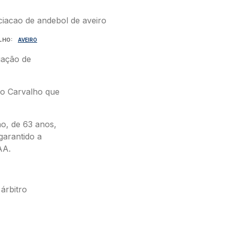
LHO
AVEIRO
iação de
lo Carvalho que
ão, de 63 anos,
garantido a
AA.
árbitro