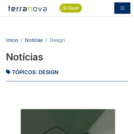
Passar para o conteúdo principal
Ouvir
Navegação estrutural
Início
Notícias
Design
Notícias
TÓPICOS:
DESIGN
Imagem