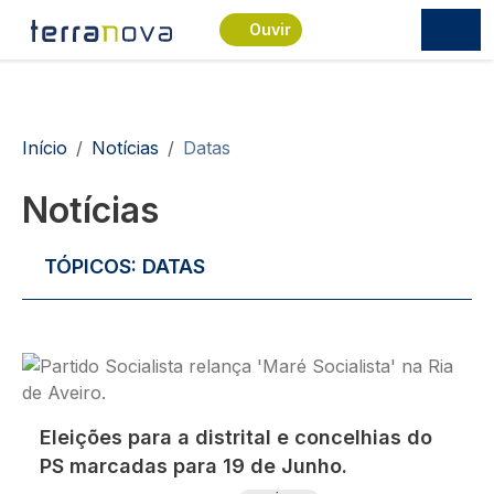
Passar para o conteúdo principal
Ouvir
Navegação estrutural
Início
Notícias
Datas
Notícias
TÓPICOS:
DATAS
Imagem
Eleições para a distrital e concelhias do
PS marcadas para 19 de Junho.