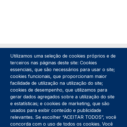
Utilizamos uma seleção de cookies próprios e de
terceiros nas páginas deste site: Cookies
essenciais, que são necessários para usar o site;
cookies funcionais, que proporcionam maior
facilidade de utilização na utilização do site;
Tel:
234 390 100
Fax:
234 390 100
cookies de desempenho, que utilizamos para
Endereço Postal
gerar dados agregados sobre a utilização do site
Apartado 42
e estatísticas; e cookies de marketing, que são
Rua Gil Eanes 31
usados para exibir conteúdo e publicidade
3834-908 Gafanha da Nazaré
relevantes. Se escolher “ACEITAR TODOS”, você
concorda com o uso de todos os cookies. Você
Estúdios