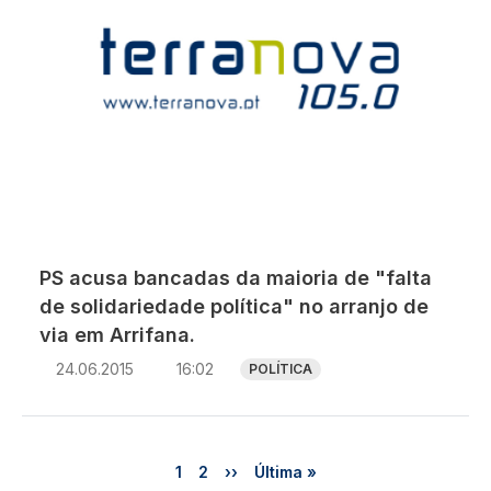
PS acusa bancadas da maioria de "falta
de solidariedade política" no arranjo de
via em Arrifana.
24.06.2015
16:02
POLÍTICA
Paginação
Página
Página
Próxima página
Última página
1
2
››
Última »