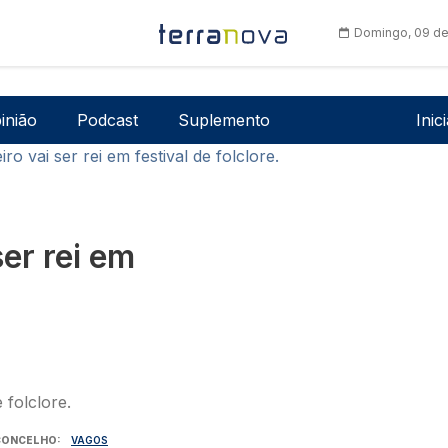
Domingo, 09 de
Men
inião
Podcast
Suplemento
Inic
ro vai ser rei em festival de folclore.
ser rei em
CONCELHO
VAGOS