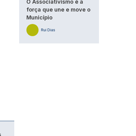
O Associativismo é a
força que une e move o
Município
Rui Dias
s