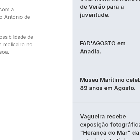
de Verão para a
 com a
juventude.
to António de
.
ssibilidade de
FAD'AGOSTO em
e moliceiro no
Anadia.
soa.
Museu Marítimo cele
89 anos em Agosto.
Vagueira recebe
exposição fotográfic
"Herança do Mar" da