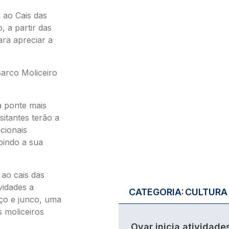
a ao Cais das
, a partir das
ra apreciar a
Barco Moliceiro
 a ponte mais
sitantes terão a
icionais
bindo a sua
 ao cais das
vidades a
CATEGORIA:
CULTURA
iço e junco, uma
 moliceiros
Ovar inicia atividade