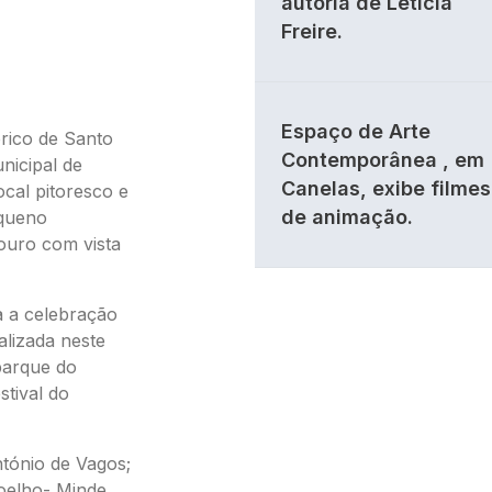
autoria de Letícia
Freire.
Espaço de Arte
rico de Santo
Contemporânea , em
nicipal de
Canelas, exibe filmes
ocal pitoresco e
de animação.
equeno
ouro com vista
a a celebração
alizada neste
barque do
stival do
tónio de Vagos;
oelho- Minde,