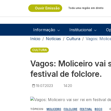
Passar para o conteúdo principal
Ouvir Emissão
Toda uma região em direto
Navegação principal
Informação
Institucional
Op
Navegação estrutural
Início
Notícias
Cultura
Vagos: Molicei
CULTURA
Vagos: Moliceiro vai 
festival de folclore.
19.07.2023
14:20
Imagem
TÓPICOS
MOLICEIRO
FOLCLORE
FESTIVAL
BOCO