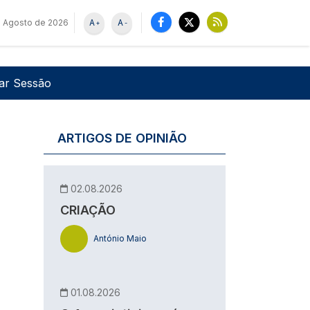
 Agosto de 2026
A
A
+
-
u de utilizador
Pesquisar
iar Sessão
ARTIGOS DE OPINIÃO
02.08.2026
CRIAÇÃO
António Maio
01.08.2026