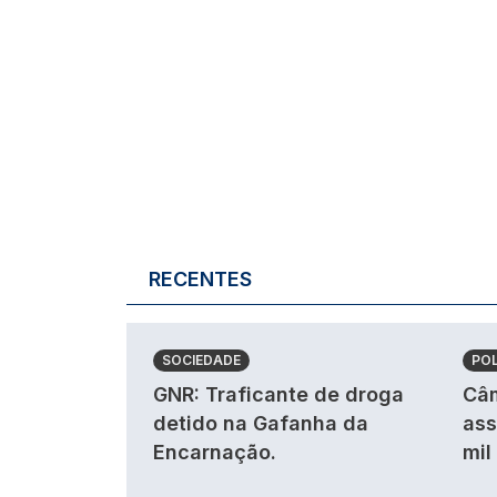
RECENTES
SOCIEDADE
POL
GNR: Traficante de droga
Câm
detido na Gafanha da
ass
Encarnação.
mil