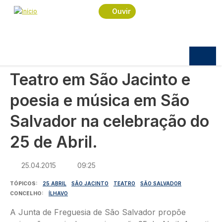
Navegação estrutural
Passar para o conteúdo principal
Início
Notícias
Cultura
Ouvir
Teatro em São Jacinto e poesia e música em São
Salvador na celebração do 25 de Abril.
CULTURA
Teatro em São Jacinto e
poesia e música em São
Salvador na celebração do
25 de Abril.
25.04.2015
09:25
TÓPICOS
25 ABRIL
SÃO JACINTO
TEATRO
SÃO SALVADOR
CONCELHO
ÍLHAVO
A Junta de Freguesia de São Salvador propõe