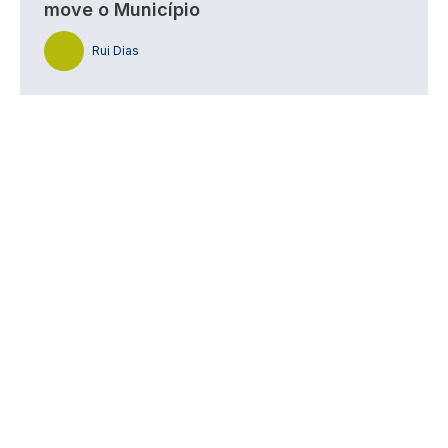
move o Município
Rui Dias