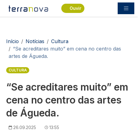
Passar para o conteúdo principal
Ouvir
Navegação estrutural
Início
Notícias
Cultura
“Se acreditares muito” em cena no centro das
artes de Águeda.
CULTURA
“Se acreditares muito” em
cena no centro das artes
de Águeda.
26.09.2025
13:55