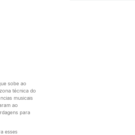
que sobe ao
(zona técnica do
ncias musicais
varam ao
rdagens para
ra esses