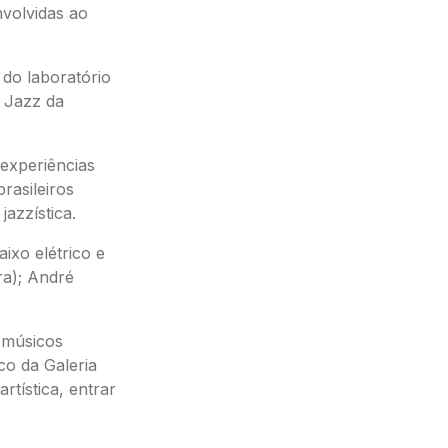
volvidas ao
do laboratório
 Jazz da
 experiências
rasileiros
jazzística.
ixo elétrico e
ra); André
 músicos
co da Galeria
rtística, entrar