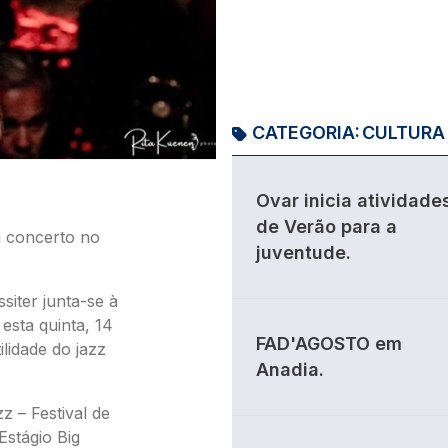
CATEGORIA:
CULTURA
Ovar inicia atividade
de Verão para a
m concerto no
juventude.
siter junta-se à
sta quinta, 14
FAD'AGOSTO em
ilidade do jazz
Anadia.
 – Festival de
Estágio Big