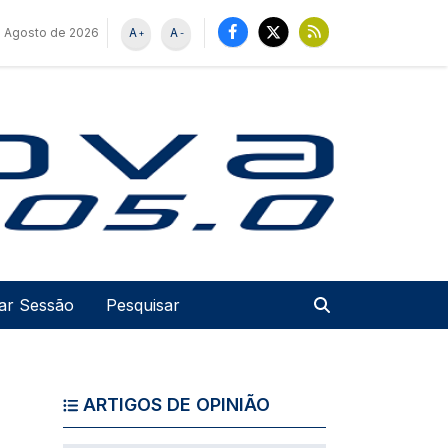
e Agosto de 2026
A
A
+
-
u de utilizador
Pesquisar
iar Sessão
ARTIGOS DE OPINIÃO