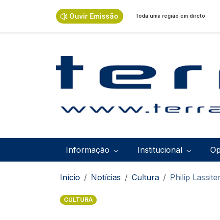
Passar para o conteúdo principal
Ouvir Emissão
Toda uma região em direto
Navegação principal
Informação
Institucional
Op
Navegação estrutural
Início
Notícias
Cultura
Philip Lassi
CULTURA