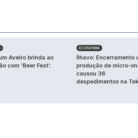
B
ECONOMIA
um Aveiro brinda ao
Ílhavo: Encerramento 
ão com 'Beer Fest'.
produção de micro-o
causou 36
despedimentos na Tek