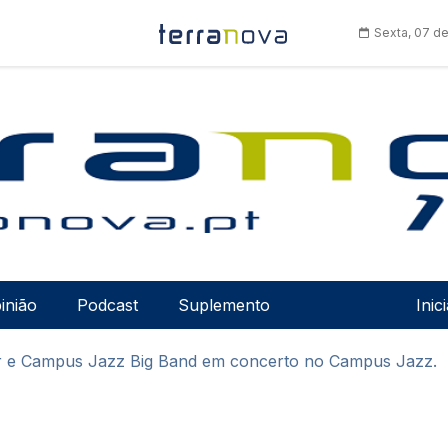
Sexta, 07 d
Men
inião
Podcast
Suplemento
Inic
ter e Campus Jazz Big Band em concerto no Campus Jazz.