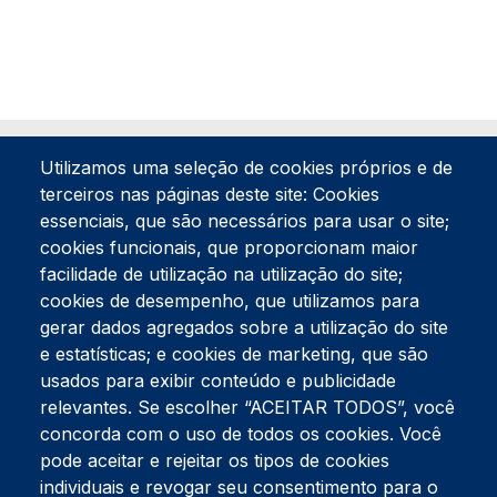
Utilizamos uma seleção de cookies próprios e de
terceiros nas páginas deste site: Cookies
essenciais, que são necessários para usar o site;
cookies funcionais, que proporcionam maior
facilidade de utilização na utilização do site;
Tel:
234 390 100
Fax:
234 390 100
cookies de desempenho, que utilizamos para
gerar dados agregados sobre a utilização do site
Endereço Postal
Apartado 42
e estatísticas; e cookies de marketing, que são
Rua Gil Eanes 31
usados para exibir conteúdo e publicidade
3834-908 Gafanha da Nazaré
relevantes. Se escolher “ACEITAR TODOS”, você
concorda com o uso de todos os cookies. Você
Estúdios
pode aceitar e rejeitar os tipos de cookies
Rua Prior Guerra
Edifício do Centro Cultural da Gafanha da Nazaré
individuais e revogar seu consentimento para o