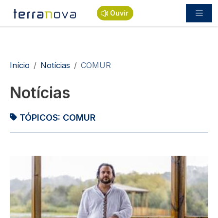
Passar para o conteúdo principal
Ouvir
Navegação estrutural
Início
Notícias
COMUR
Notícias
TÓPICOS:
COMUR
Imagem